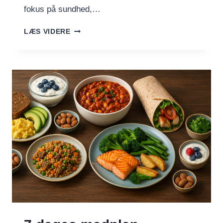
fokus på sundhed,…
RAPSOLIE,
LÆS VIDERE
OLIVENOLIE
–
OG
HVORFOR
JEG
STADIG
VÆLGER
RAPSOLIE