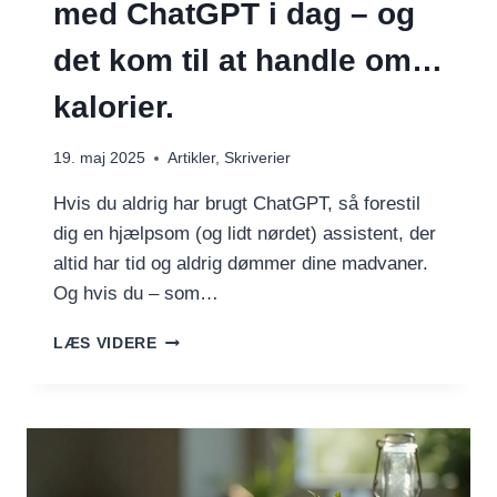
med ChatGPT i dag – og
det kom til at handle om…
kalorier.
19. maj 2025
Artikler
,
Skriverier
Hvis du aldrig har brugt ChatGPT, så forestil
dig en hjælpsom (og lidt nørdet) assistent, der
altid har tid og aldrig dømmer dine madvaner.
Og hvis du – som…
JEG
LÆS VIDERE
HAVDE
EN
LILLE
SNAK
MED
CHATGPT