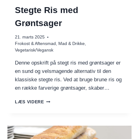
Stegte Ris med
Grøntsager
21. marts 2025
Frokost & Aftensmad
,
Mad & Drikke
,
Vegetarisk/Vegansk
Denne opskrift på stegt ris med grøntsager er
en sund og velsmagende alternativ til den
klassiske stegte ris. Ved at bruge brune ris og
en række farverige grøntsager, skaber…
STEGTE
LÆS VIDERE
RIS
MED
GRØNTSAGER