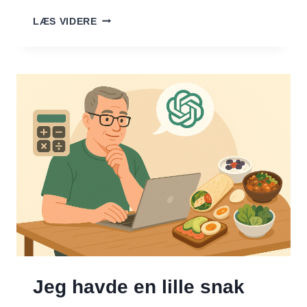
GRILLET
LÆS VIDERE
KYLLING
MED
QUINOA
OG
GRØNTSAGER
Jeg havde en lille snak