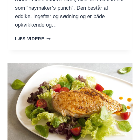
som “haymaker’s punch”. Den består af
eddike, ingefær og sødning og er både
opkvikkende og…
SWITCHEL
LÆS VIDERE
–
DEN
SYRLIGE,
SØDE
OG
SUNDE
INGEFÆRDRIK