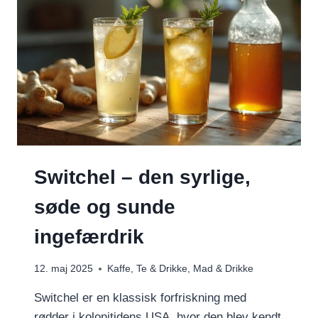
I
DAG
–
OG
DET
KOM
TIL
AT
HANDLE
OM…
KALORIER.
Switchel – den syrlige,
søde og sunde
ingefærdrik
12. maj 2025
Kaffe, Te & Drikke
,
Mad & Drikke
Switchel er en klassisk forfriskning med
rødder i kolonitidens USA, hvor den blev kendt