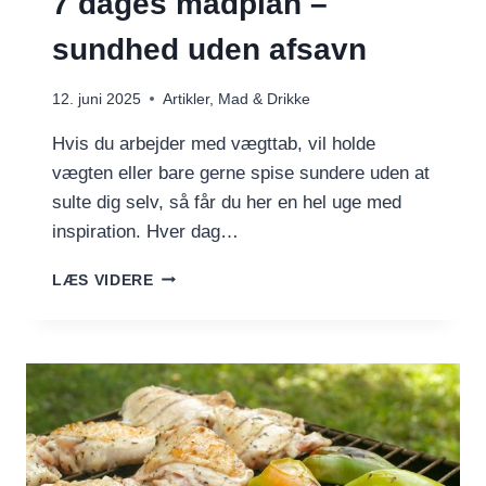
7 dages madplan –
sundhed uden afsavn
12. juni 2025
Artikler
,
Mad & Drikke
Hvis du arbejder med vægttab, vil holde
vægten eller bare gerne spise sundere uden at
sulte dig selv, så får du her en hel uge med
inspiration. Hver dag…
7
LÆS VIDERE
DAGES
MADPLAN
–
SUNDHED
UDEN
AFSAVN