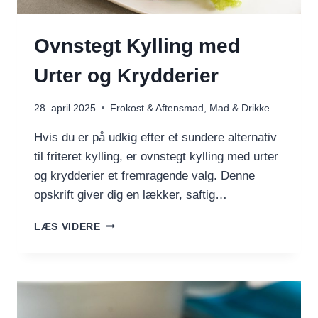
Ovnstegt Kylling med
Urter og Krydderier
28. april 2025
Frokost & Aftensmad
,
Mad & Drikke
Hvis du er på udkig efter et sundere alternativ
til friteret kylling, er ovnstegt kylling med urter
og krydderier et fremragende valg. Denne
opskrift giver dig en lækker, saftig…
OVNSTEGT
LÆS VIDERE
KYLLING
MED
URTER
OG
KRYDDERIER