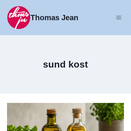
Fortsæt
til
Thomas Jean
indhold
sund kost