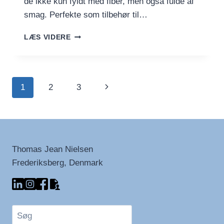
de ikke kun fyldt med fiber, men også fulde af
smag. Perfekte som tilbehør til…
GROVE
LÆS VIDERE
FLUTES
MED
FULDKORN
Side
Næste
1
2
3
navigation
side
Thomas Jean Nielsen
Frederiksberg, Denmark
Søg