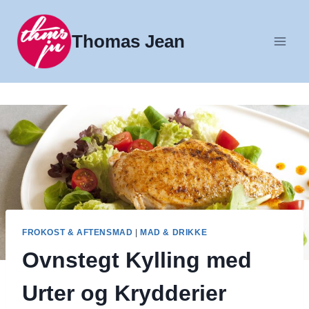
Fortsæt
til
Thomas Jean
indhold
FROKOST & AFTENSMAD
|
MAD & DRIKKE
Ovnstegt Kylling med
Urter og Krydderier