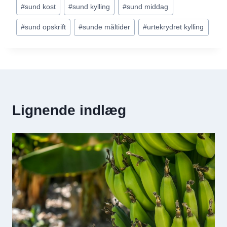
#
sund kost
#
sund kylling
#
sund middag
#
sund opskrift
#
sunde måltider
#
urtekrydret kylling
Lignende indlæg