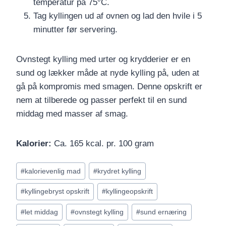
temperatur på 75°C.
Tag kyllingen ud af ovnen og lad den hvile i 5
minutter før servering.
Ovnstegt kylling med urter og krydderier er en
sund og lækker måde at nyde kylling på, uden at
gå på kompromis med smagen. Denne opskrift er
nem at tilberede og passer perfekt til en sund
middag med masser af smag.
Kalorier:
Ca. 165 kcal. pr. 100 gram
Indlæg-
#
kalorievenlig mad
#
krydret kylling
tags:
#
kyllingebryst opskrift
#
kyllingeopskrift
#
let middag
#
ovnstegt kylling
#
sund ernæring