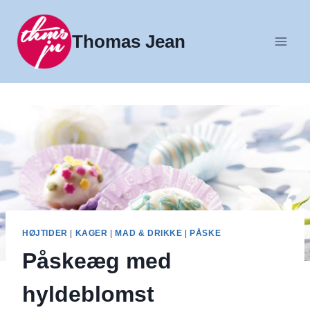
Fortsæt
til
Thomas Jean
indhold
HØJTIDER
|
KAGER
|
MAD & DRIKKE
|
PÅSKE
Påskeæg med
hyldeblomst