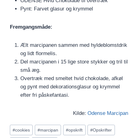
ODENSE Hvid Chokolade til overtræk
Pynt: Farvet glasur og krymmel
Fremgangsmåde:
Ælt marcipanen sammen med hyldeblomstdrik
og lidt flormelis.
Del marcipanen i 15 lige store stykker og tril til
små æg.
Overtræk med smeltet hvid chokolade, afkøl
og pynt med dekorationsglasur og krymmel
efter fri påskefantasi.
Kilde:
Odense Marcipan
Indlæg-
#
cookies
#
marcipan
#
opskrift
#
Opskrifter
tags: