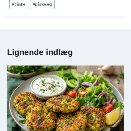
#
påske
#
påskeæg
Lignende indlæg