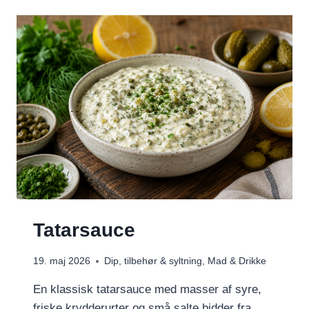
LINSER
OG
FETA
Tatarsauce
19. maj 2026
Dip, tilbehør & syltning
,
Mad & Drikke
En klassisk tatarsauce med masser af syre,
friske krydderurter og små salte bidder fra