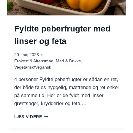
Fyldte peberfrugter med
linser og feta
20. maj 2026
Frokost & Aftensmad
,
Mad & Drikke
,
Vegetarisk/Vegansk
4 personer Fyldte peberfrugter er sådan en ret,
der både føles hyggelig, mættende og ret enkel
på samme tid. Her er de fyldt med linser,
grøntsager, krydderier og feta,…
FYLDTE
LÆS VIDERE
PEBERFRUGTER
MED