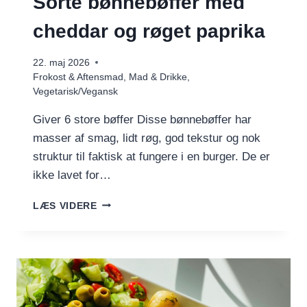
Sorte bønnebøffer med
cheddar og røget paprika
22. maj 2026
Frokost & Aftensmad
,
Mad & Drikke
,
Vegetarisk/Vegansk
Giver 6 store bøffer Disse bønnebøffer har
masser af smag, lidt røg, god tekstur og nok
struktur til faktisk at fungere i en burger. De er
ikke lavet for…
SORTE
LÆS VIDERE
BØNNEBØFFER
MED
CHEDDAR
OG
RØGET
PAPRIKA