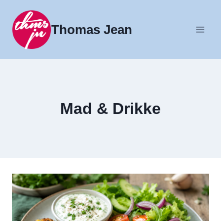
Fortsæt
til
Thomas Jean
indhold
Mad & Drikke