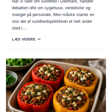
Når vi taler om sundhed i Danmark, handler
debatten ofte om sygehuse, ventelister og
mangel på personale. Men måske starter en
stor del af sundhedspolitikken et helt andet
sted:I…
MAD,
LÆS VIDERE
SUNDHED
OG
SAMFUND
–
HÆNGER
DET
TÆTTERE
SAMMEN,
END
VI
VIL
INDRØMME?