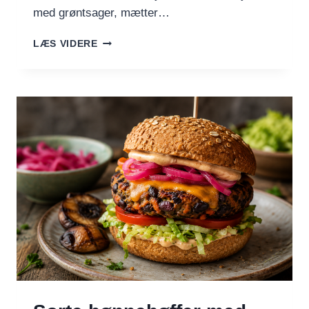
med grøntsager, mætter…
GRØNNE
LÆS VIDERE
KARTOFFELDELLER
MED
GRØNTSAGER
OG
URTER