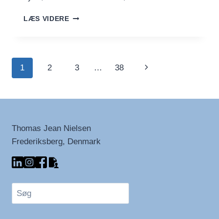
RABARBERSUPPE
LÆS VIDERE
Side
Næste
1
2
3
…
38
navigation
side
Thomas Jean Nielsen
Frederiksberg, Denmark
Søg