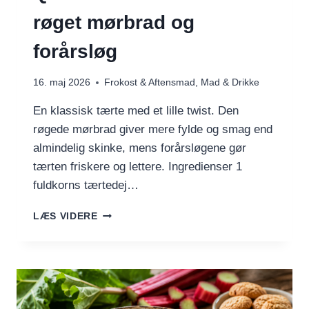
røget mørbrad og
forårsløg
16. maj 2026
Frokost & Aftensmad
,
Mad & Drikke
En klassisk tærte med et lille twist. Den
røgede mørbrad giver mere fylde og smag end
almindelig skinke, mens forårsløgene gør
tærten friskere og lettere. Ingredienser 1
fuldkorns tærtedej…
QUICHE
LÆS VIDERE
LORRAINE
MED
RØGET
MØRBRAD
OG
FORÅRSLØG