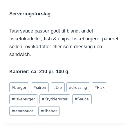
Serveringsforslag
Tatarsauce passer godt til blandt andet
fiskefrikadeller, fish & chips, fiskeburgere, paneret
selleri, ovnkartofler eller som dressing i en
sandwich.
Kalorier: ca. 210 pr. 100 g.
Indlæg-
#
burger
#
citron
#
Dip
#
dressing
#
Fisk
tags:
#
fiskeburger
#
Krydderurter
#
Sauce
#
tatarsauce
#
tilbehør