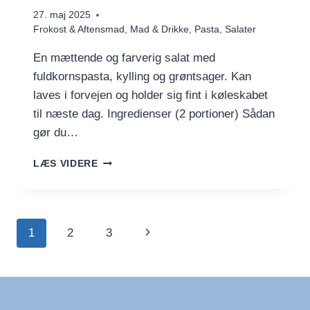
27. maj 2025
Frokost & Aftensmad
,
Mad & Drikke
,
Pasta
,
Salater
En mættende og farverig salat med
fuldkornspasta, kylling og grøntsager. Kan
laves i forvejen og holder sig fint i køleskabet
til næste dag. Ingredienser (2 portioner) Sådan
gør du…
KOLD
LÆS VIDERE
PASTASALAT
MED
KYLLING
OG
Side
Næste
1
2
3
GRØNT
navigation
side