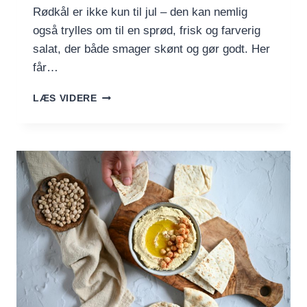
Rødkål er ikke kun til jul – den kan nemlig
også trylles om til en sprød, frisk og farverig
salat, der både smager skønt og gør godt. Her
får…
RØDKÅLSSALAT
LÆS VIDERE
MED
ÆBLE,
SOLSIKKEKERNER
OG
BALSAMICO-
HONNINGDRESSING