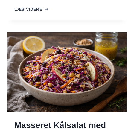
LUN
LÆS VIDERE
BULGURSALAT
MED
KÅL,
ÆBLE
OG
CITRON
Masseret Kålsalat med