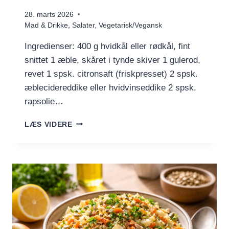
28. marts 2026
Mad & Drikke
,
Salater
,
Vegetarisk/Vegansk
Ingredienser: 400 g hvidkål eller rødkål, fint
snittet 1 æble, skåret i tynde skiver 1 gulerod,
revet 1 spsk. citronsaft (friskpresset) 2 spsk.
æblecidereddike eller hvidvinseddike 2 spsk.
rapsolie…
FRISK
LÆS VIDERE
KÅLSALAT
MED
CITRON
OG
ÆBLE