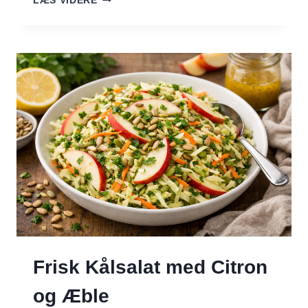
LÆS VIDERE
DEN-
TRÆKKE-
SALAT
Frisk Kålsalat med Citron
og Æble