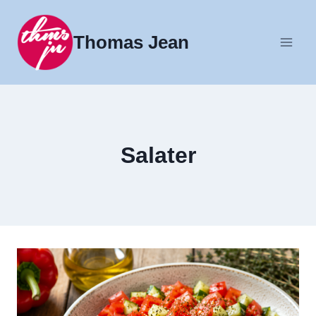
Fortsæt
til
Thomas Jean
indhold
Salater