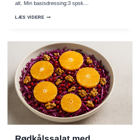
alt. Min basisdressing:3 spsk…
MIN
LÆS VIDERE
BASISDRESSING
–
OG
FEM
NEMME
VARIATIONER
Rødkålssalat med