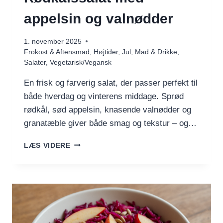
appelsin og valnødder
1. november 2025
Frokost & Aftensmad
,
Højtider
,
Jul
,
Mad & Drikke
,
Salater
,
Vegetarisk/Vegansk
En frisk og farverig salat, der passer perfekt til
både hverdag og vinterens middage. Sprød
rødkål, sød appelsin, knasende valnødder og
granatæble giver både smag og tekstur – og…
RØDKÅLSSALAT
LÆS VIDERE
MED
APPELSIN
OG
VALNØDDER