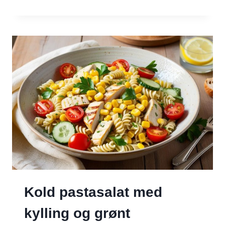
KOGER
DU
KIKÆRTER
–
OG
HVAD
DU
KAN
BRUGE
DEM
TIL
BAGEFTER
Kold pastasalat med
kylling og grønt