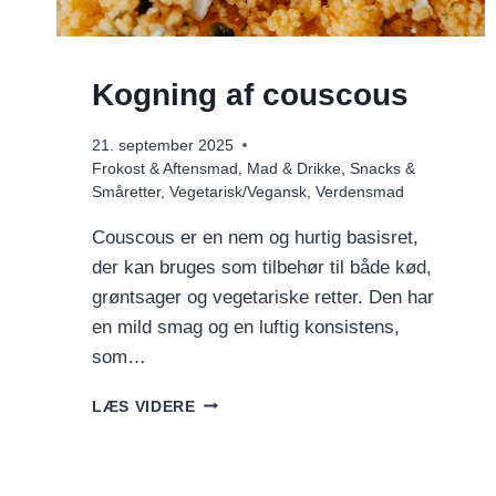
Kogning af couscous
21. september 2025
Frokost & Aftensmad
,
Mad & Drikke
,
Snacks &
Småretter
,
Vegetarisk/Vegansk
,
Verdensmad
Couscous er en nem og hurtig basisret,
der kan bruges som tilbehør til både kød,
grøntsager og vegetariske retter. Den har
en mild smag og en luftig konsistens,
som…
KOGNING
LÆS VIDERE
AF
COUSCOUS