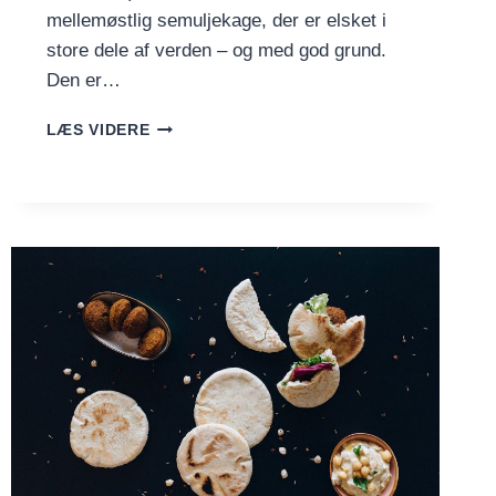
mellemøstlig semuljekage, der er elsket i
store dele af verden – og med god grund.
Den er…
BASBOUSA
LÆS VIDERE
–
SEMULJEKAGE
MED
SIRUP