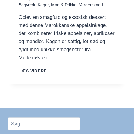
Bagværk
,
Kager
,
Mad & Drikke
,
Verdensmad
Oplev en smagfuld og eksotisk dessert
med denne Marokkanske appelsinkage,
der kombinerer friske appelsiner, abrikoser
og mandler. Kagen er saftig, let sød og
fyldt med unikke smagsnoter fra
Mellemøsten….
MAROKKANSK
LÆS VIDERE
APPELSINKAGE
Søg