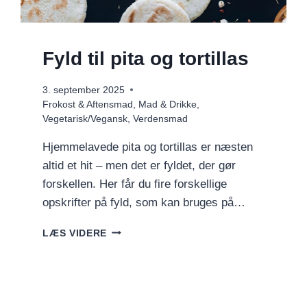
Fyld til pita og tortillas
3. september 2025
Frokost & Aftensmad
,
Mad & Drikke
,
Vegetarisk/Vegansk
,
Verdensmad
Hjemmelavede pita og tortillas er næsten
altid et hit – men det er fyldet, der gør
forskellen. Her får du fire forskellige
opskrifter på fyld, som kan bruges på…
FYLD
LÆS VIDERE
TIL
PITA
OG
TORTILLAS