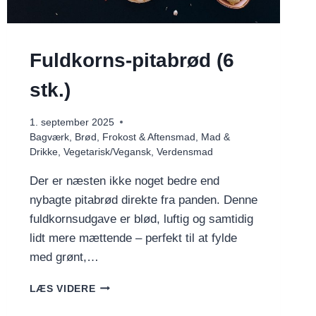
Fuldkorns-pitabrød (6
stk.)
1. september 2025
Bagværk
,
Brød
,
Frokost & Aftensmad
,
Mad &
Drikke
,
Vegetarisk/Vegansk
,
Verdensmad
Der er næsten ikke noget bedre end
nybagte pitabrød direkte fra panden. Denne
fuldkornsudgave er blød, luftig og samtidig
lidt mere mættende – perfekt til at fylde
med grønt,…
FULDKORNS-
LÆS VIDERE
PITABRØD
(6