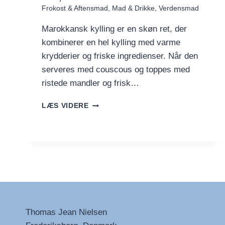
Frokost & Aftensmad
,
Mad & Drikke
,
Verdensmad
Marokkansk kylling er en skøn ret, der
kombinerer en hel kylling med varme
krydderier og friske ingredienser. Når den
serveres med couscous og toppes med
ristede mandler og frisk…
MAROKKANSK
LÆS VIDERE
KYLLING
MED
COUSCOUS
Thomas Jean Nielsen