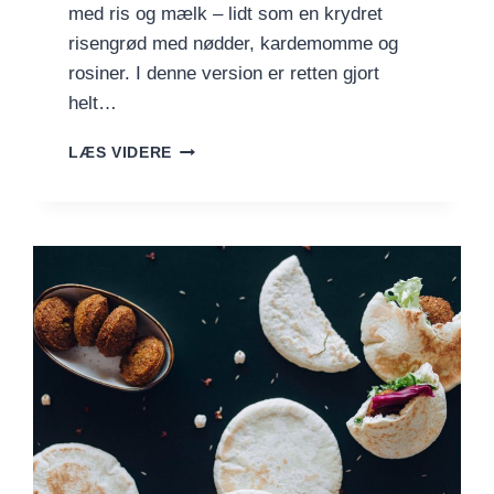
med ris og mælk – lidt som en krydret
risengrød med nødder, kardemomme og
rosiner. I denne version er retten gjort
helt…
VEGANSK
LÆS VIDERE
KHEER
(INDISK
RISDESSERT
UDEN
MÆLK)