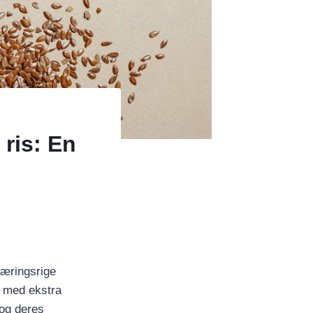
 ris: En
 næringsrige
r med ekstra
 og deres