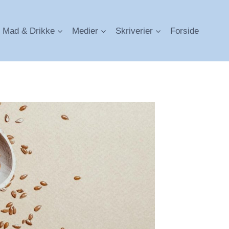
Mad & Drikke
Medier
Skriverier
Forside