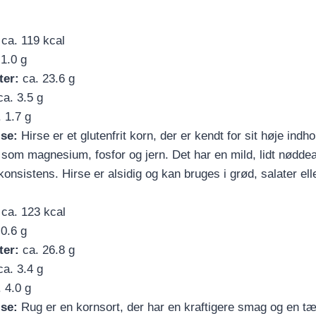
ca. 119 kcal
1.0 g
ter:
ca. 23.6 g
a. 3.5 g
 1.7 g
lse:
Hirse er et glutenfrit korn, der er kendt for sit høje indho
 som magnesium, fosfor og jern. Det har en mild, lidt nødde
y konsistens. Hirse er alsidig og kan bruges i grød, salater ell
ca. 123 kcal
0.6 g
ter:
ca. 26.8 g
a. 3.4 g
 4.0 g
lse:
Rug er en kornsort, der har en kraftigere smag og en tæ