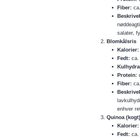
Fiber:
ca.
Beskrive
nøddeagtig
salater, f
Blomkålsris
Kalorier:
Fedt:
ca. 
Kulhydra
Protein:
c
Fiber:
ca.
Beskrive
lavkulhyd
enhver ret
Quinoa (kogt
Kalorier:
Fedt:
ca. 