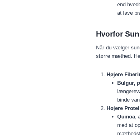
end hvede
at lave b
Hvorfor Sun
Når du vælger sund
større mæthed. Her
Højere Fiberi
Bulgur, p
længereva
binde van
Højere Protei
Quinoa, 
med at o
mæthedsfo