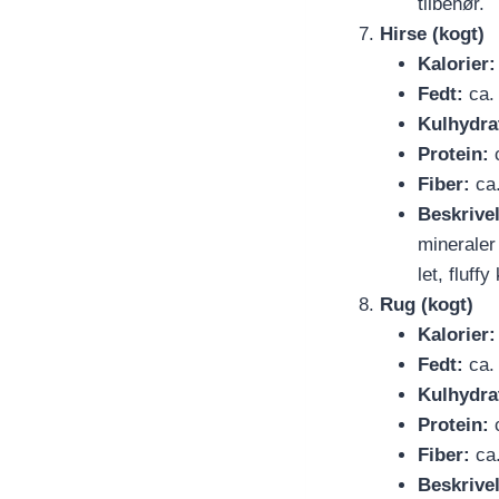
tilbehør.
Hirse (kogt)
Kalorier:
Fedt:
ca. 
Kulhydra
Protein:
c
Fiber:
ca.
Beskrive
mineraler
let, fluff
Rug (kogt)
Kalorier:
Fedt:
ca. 
Kulhydra
Protein:
c
Fiber:
ca.
Beskrive