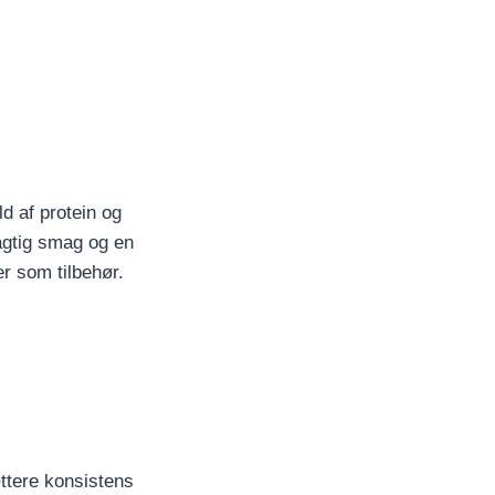
ld af protein og
agtig smag og en
er som tilbehør.
ttere konsistens