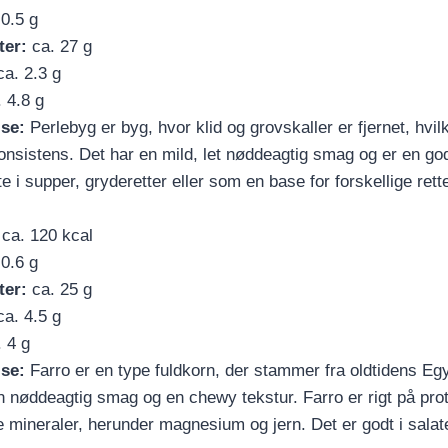
0.5 g
ter:
ca. 27 g
a. 2.3 g
 4.8 g
lse:
Perlebyg er byg, hvor klid og grovskaller er fjernet, hvil
nsistens. Det har en mild, let nøddeagtig smag og er en god k
e i supper, gryderetter eller som en base for forskellige rette
ca. 120 kcal
0.6 g
ter:
ca. 25 g
a. 4.5 g
 4 g
lse:
Farro er en type fuldkorn, der stammer fra oldtidens Egy
n nøddeagtig smag og en chewy tekstur. Farro er rigt på prote
ge mineraler, herunder magnesium og jern. Det er godt i sala