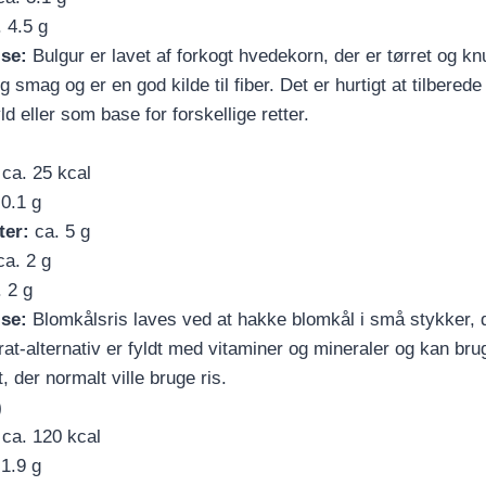
 4.5 g
lse:
Bulgur er lavet af forkogt hvedekorn, der er tørret og kn
 smag og er en god kilde til fiber. Det er hurtigt at tilberede
yld eller som base for forskellige retter.
ca. 25 kcal
0.1 g
ter:
ca. 5 g
a. 2 g
 2 g
lse:
Blomkålsris laves ved at hakke blomkål i små stykker, de
rat-alternativ er fyldt med vitaminer og mineraler og kan br
, der normalt ville bruge ris.
)
ca. 120 kcal
1.9 g