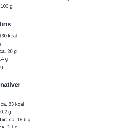
 100 g.
iris
130 kcal
g
ca. 28 g
.4 g
 g
nativer
ca. 83 kcal
0.2 g
ter:
ca. 18.6 g
a. 3.1 g