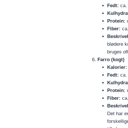
Fedt:
ca. 
Kulhydra
Protein:
c
Fiber:
ca.
Beskrive
blødere ko
bruges oft
Farro (kogt)
Kalorier:
Fedt:
ca. 
Kulhydra
Protein:
c
Fiber:
ca.
Beskrive
Det har e
forskelli