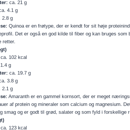
ter:
ca. 21 g
a. 4.1 g
 2.8 g
lse:
Quinoa er en frøtype, der er kendt for sit høje proteinind
profil. Det er også en god kilde til fiber og kan bruges som
 retter.
gt)
ca. 102 kcal
1.4 g
ter:
ca. 19.7 g
a. 3.8 g
 2.1 g
lse:
Amaranth er en gammel kornsort, der er meget næringsr
auer af protein og mineraler som calcium og magnesium. Det
 smag og er godt til grød, salater og som fyld i forskellige r
t)
ca. 123 kcal