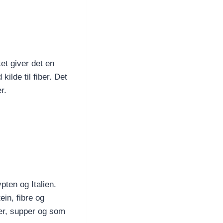
ket giver det en
ilde til fiber. Det
r.
pten og Italien.
in, fibre og
ter, supper og som