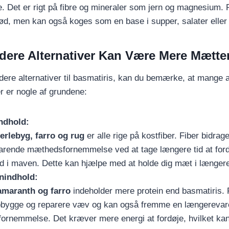
. Det er rigt på fibre og mineraler som jern og magnesium. R
rød, men kan også koges som en base i supper, salater eller 
dere Alternativer Kan Være Mere Mætt
ere alternativer til basmatiris, kan du bemærke, at mange a
 er nogle af grundene:
ndhold:
erlebyg, farro og rug
er alle rige på kostfiber. Fiber bidrager
rende mæthedsfornemmelse ved at tage længere tid at ford
d i maven. Dette kan hjælpe med at holde dig mæt i længere
nindhold:
amaranth og farro
indeholder mere protein end basmatiris. 
pbygge og reparere væv og kan også fremme en længereva
rnemmelse. Det kræver mere energi at fordøje, hvilket kan 