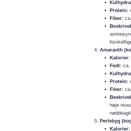
Kulhydra
Protein:
c
Fiber:
ca.
Beskrive
aminosyre
forskellige
Amaranth (ko
Kalorier:
Fedt:
ca. 
Kulhydra
Protein:
c
Fiber:
ca.
Beskrive
høje nive
nøddeagtig
Perlebyg (kog
Kalorier: