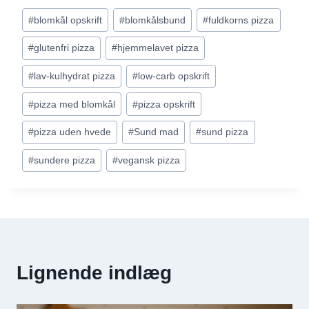
Indlæg-
#
blomkål opskrift
#
blomkålsbund
#
fuldkorns pizza
tags:
#
glutenfri pizza
#
hjemmelavet pizza
#
lav-kulhydrat pizza
#
low-carb opskrift
#
pizza med blomkål
#
pizza opskrift
#
pizza uden hvede
#
Sund mad
#
sund pizza
#
sundere pizza
#
vegansk pizza
Lignende indlæg