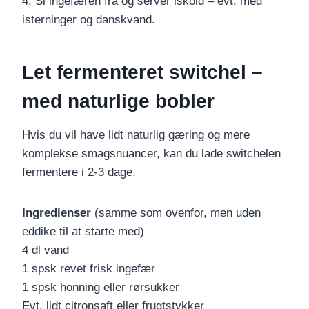
4. Si ingefæren fra og servér iskold – evt. med
isterninger og danskvand.
Let fermenteret switchel –
med naturlige bobler
Hvis du vil have lidt naturlig gæring og mere
komplekse smagsnuancer, kan du lade switchelen
fermentere i 2-3 dage.
Ingredienser
(samme som ovenfor, men uden
eddike til at starte med)
4 dl vand
1 spsk revet frisk ingefær
1 spsk honning eller rørsukker
Evt. lidt citronsaft eller frugtstykker