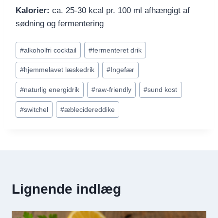
Kalorier:
ca. 25-30 kcal pr. 100 ml afhængigt af
sødning og fermentering
Indlæg-
#
alkoholfri cocktail
#
fermenteret drik
tags:
#
hjemmelavet læskedrik
#
Ingefær
#
naturlig energidrik
#
raw-friendly
#
sund kost
#
switchel
#
æblecidereddike
Lignende indlæg