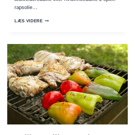
rapsolie…
FRISK
LÆS VIDERE
KÅLSALAT
MED
CITRON
OG
ÆBLE