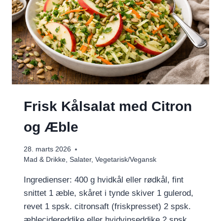
Frisk Kålsalat med Citron
og Æble
28. marts 2026
Mad & Drikke
,
Salater
,
Vegetarisk/Vegansk
Ingredienser: 400 g hvidkål eller rødkål, fint
snittet 1 æble, skåret i tynde skiver 1 gulerod,
revet 1 spsk. citronsaft (friskpresset) 2 spsk.
æblecidereddike eller hvidvinseddike 2 spsk.