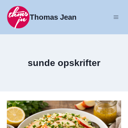
Fortsæt
til
Thomas Jean
indhold
sunde opskrifter