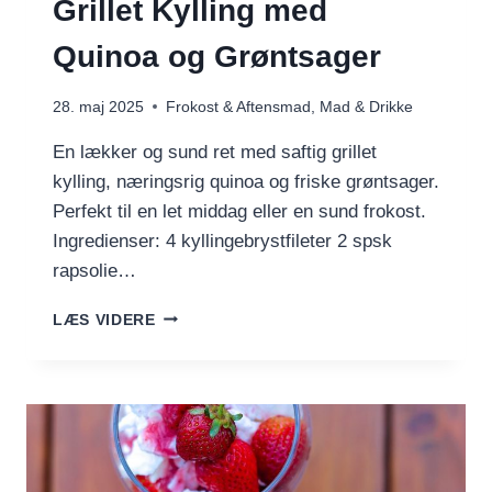
Grillet Kylling med
Quinoa og Grøntsager
28. maj 2025
Frokost & Aftensmad
,
Mad & Drikke
En lækker og sund ret med saftig grillet
kylling, næringsrig quinoa og friske grøntsager.
Perfekt til en let middag eller en sund frokost.
Ingredienser: 4 kyllingebrystfileter 2 spsk
rapsolie…
GRILLET
LÆS VIDERE
KYLLING
MED
QUINOA
OG
GRØNTSAGER