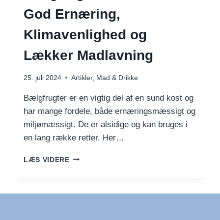
God Ernæring,
Klimavenlighed og
Lækker Madlavning
25. juli 2024
Artikler
,
Mad & Drikke
Bælgfrugter er en vigtig del af en sund kost og
har mange fordele, både ernæringsmæssigt og
miljømæssigt. De er alsidige og kan bruges i
en lang række retter. Her…
BÆLGFRUGTER:
LÆS VIDERE
EN
GUIDE
TIL
GOD
ERNÆRING,
KLIMAVENLIGHED