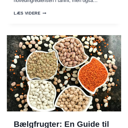
hovedingrediensen i tahini, men også…
HUMMUS
LÆS VIDERE
UDEN
TAHINI
–
NEM,
CREMET
OG
LÆKKER
Bælgfrugter: En Guide til