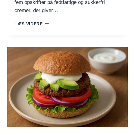
fem opskrifter på fedtfattige og sukkerfri
cremer, der giver…
FEDTFATTIGE
LÆS VIDERE
OG
SUKKERFRI
CREMER
TIL
BÆR
OG
FRUGT