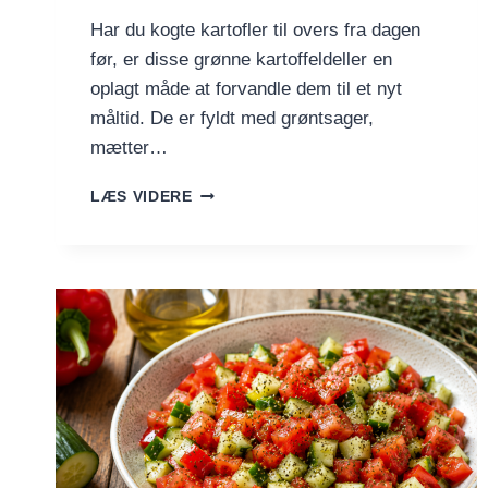
Har du kogte kartofler til overs fra dagen
før, er disse grønne kartoffeldeller en
oplagt måde at forvandle dem til et nyt
måltid. De er fyldt med grøntsager,
mætter…
GRØNNE
LÆS VIDERE
KARTOFFELDELLER
MED
GRØNTSAGER
OG
URTER