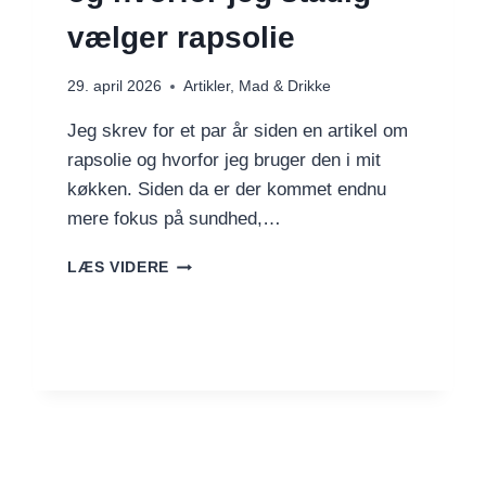
vælger rapsolie
29. april 2026
Artikler
,
Mad & Drikke
Jeg skrev for et par år siden en artikel om
rapsolie og hvorfor jeg bruger den i mit
køkken. Siden da er der kommet endnu
mere fokus på sundhed,…
RAPSOLIE,
LÆS VIDERE
OLIVENOLIE
–
OG
HVORFOR
JEG
STADIG
VÆLGER
RAPSOLIE