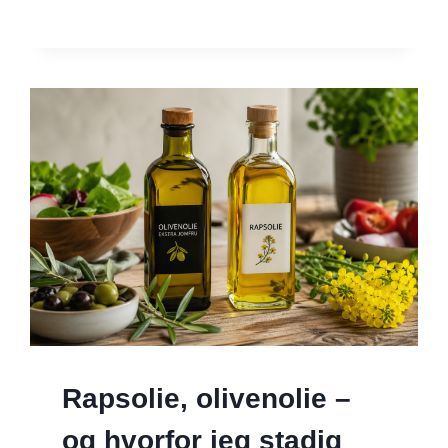
OG
KYLLING
Rapsolie, olivenolie –
og hvorfor jeg stadig