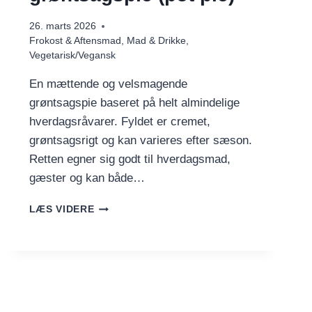
26. marts 2026
Frokost & Aftensmad
,
Mad & Drikke
,
Vegetarisk/Vegansk
En mættende og velsmagende
grøntsagspie baseret på helt almindelige
hverdagsråvarer. Fyldet er cremet,
grøntsagsrigt og kan varieres efter sæson.
Retten egner sig godt til hverdagsmad,
gæster og kan både…
NEM
LÆS VIDERE
OG
BILLIG
GRØNTSAGSPIE
(POT
PIE)