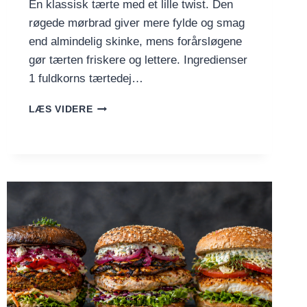
En klassisk tærte med et lille twist. Den
røgede mørbrad giver mere fylde og smag
end almindelig skinke, mens forårsløgene
gør tærten friskere og lettere. Ingredienser
1 fuldkorns tærtedej…
QUICHE
LÆS VIDERE
LORRAINE
MED
RØGET
MØRBRAD
OG
FORÅRSLØG