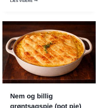
LÆS VIDERE
BURGERE
DU
KAN
SPISE
–
OGSÅ
NÅR
DU
VIL
TABE
DIG
Nem og billig
grøntsagspie (pot pie)