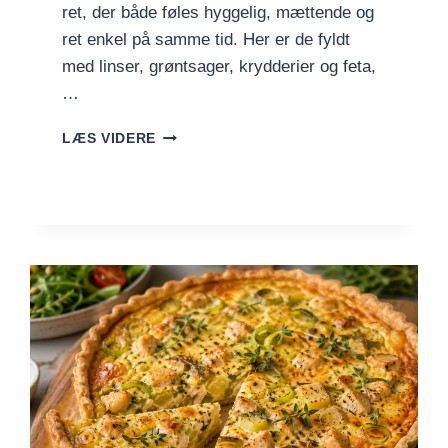
ret, der både føles hyggelig, mættende og
ret enkel på samme tid. Her er de fyldt
med linser, grøntsager, krydderier og feta,
…
FYLDTE
LÆS VIDERE
PEBERFRUGTER
MED
LINSER
OG
FETA