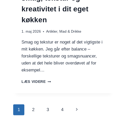
kreativitet i dit eget
køkken
1. maj 2026
Artikler
,
Mad & Drikke
Smag og tekstur er noget af det vigtigste i
mit køkken. Jeg går efter balance –
forskellige teksturer og smagsnuancer,
uden at det hele bliver overdøvet af for
eksempel…
FRA
LÆS VIDERE
BOLLE
OG
BØF
TIL
Side
SMAG,
Næste
1
2
3
4
TEKSTUR