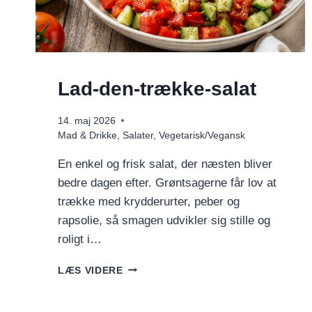
Lad-den-trække-salat
14. maj 2026
Mad & Drikke
,
Salater
,
Vegetarisk/Vegansk
En enkel og frisk salat, der næsten bliver
bedre dagen efter. Grøntsagerne får lov at
trække med krydderurter, peber og
rapsolie, så smagen udvikler sig stille og
roligt i…
LAD-
LÆS VIDERE
DEN-
TRÆKKE-
SALAT