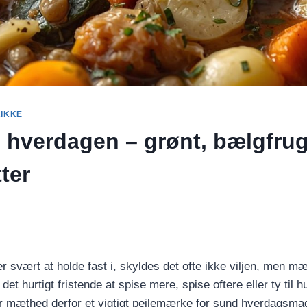
RIKKE
 hverdagen – grønt, bælgfrug
ter
r svært at holde fast i, skyldes det ofte ikke viljen, men 
det hurtigt fristende at spise mere, spise oftere eller ty til hu
r mæthed derfor et vigtigt pejlemærke for sund hverdagsma