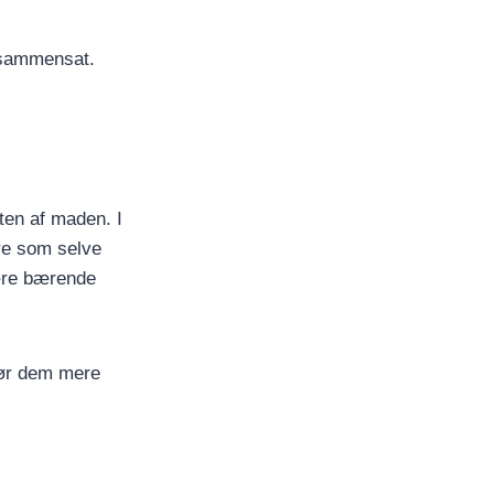
 sammensat.
ten af maden. I
re som selve
være bærende
gør dem mere