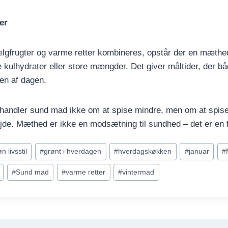
er
lgfrugter og varme retter kombineres, opstår der en mæthe
 kulhydrater eller store mængder. Det giver måltider, der både
ten af dagen.
 handler sund mad ikke om at spise mindre, men om at spis
bejde. Mæthed er ikke en modsætning til sundhed – det er en
n livsstil
#
grønt i hverdagen
#
hverdagskøkken
#
januar
#
#
Sund mad
#
varme retter
#
vintermad