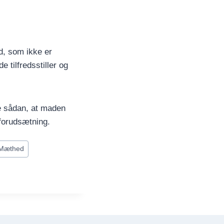
d, som ikke er
 tilfredsstiller og
e sådan, at maden
 forudsætning.
Mæthed