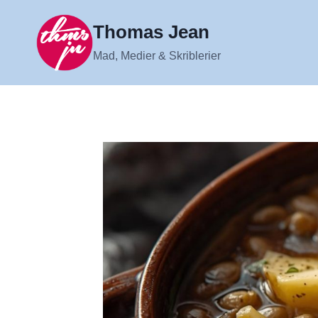
Fortsæt
til
Thomas Jean
indhold
Mad, Medier & Skriblerier