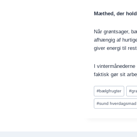
Mæthed, der hold
Når grøntsager, bæ
afhængig af hurtige
giver energi til res
I vintermånederne
faktisk gør sit ar
Indlæg-
#
bælgfrugter
#
grø
tags:
#
sund hverdagsmad