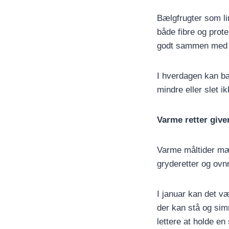
Bælgfrugter som li
både fibre og prot
godt sammen med vi
I hverdagen kan bæ
mindre eller slet i
Varme retter give
Varme måltider mæt
gryderetter og ovn
I januar kan det v
der kan stå og simr
lettere at holde e