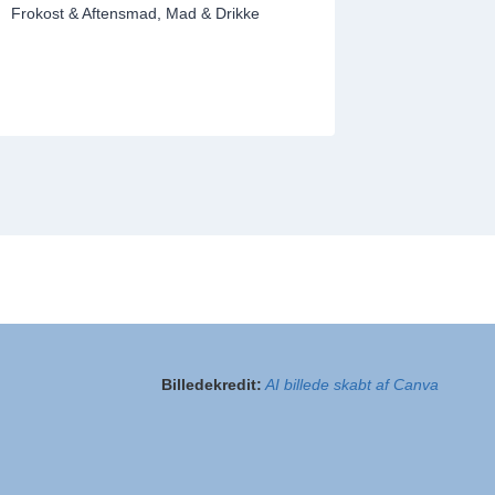
Frokost & Aftensmad
,
Mad & Drikke
29. marts 
Billedekredit:
AI billede skabt af Canva