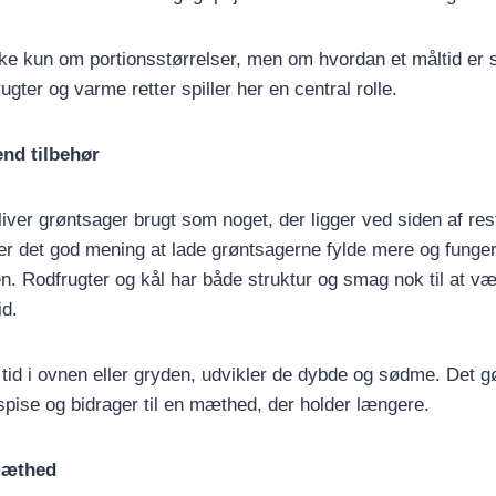
ke kun om portionsstørrelser, men om hvordan et måltid er
gter og varme retter spiller her en central rolle.
nd tilbehør
liver grøntsager brugt som noget, der ligger ved siden af res
er det god mening at lade grøntsagerne fylde mere og funge
ten. Rodfrugter og kål har både struktur og smag nok til at 
id.
 tid i ovnen eller gryden, udvikler de dybde og sødme. Det 
t spise og bidrager til en mæthed, der holder længere.
mæthed