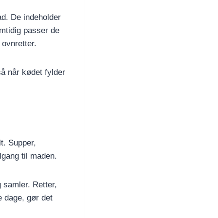
ad. De indeholder
amtidig passer de
ovnretter.
å når kødet fylder
t. Supper,
lgang til maden.
 samler. Retter,
e dage, gør det