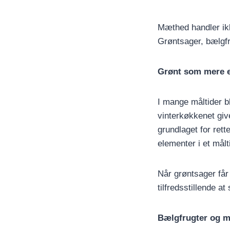
Mæthed handler ik
Grøntsager, bælgfru
Grønt som mere e
I mange måltider b
vinterkøkkenet giv
grundlaget for ret
elementer i et målt
Når grøntsager får
tilfredsstillende a
Bælgfrugter og 