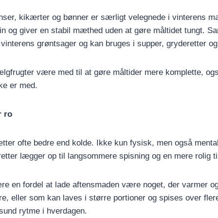
nser, kikærter og bønner er særligt velegnede i vinterens m
ein og giver en stabil mæthed uden at gøre måltidet tungt. S
nterens grøntsager og kan bruges i supper, gryderetter og 
lgfrugter være med til at gøre måltider mere komplette, ogs
kke er med.
r ro
ter ofte bedre end kolde. Ikke kun fysisk, men også mental
retter lægger op til langsommere spisning og en mere rolig ti
ære en fordel at lade aftensmaden være noget, der varmer og
e, eller som kan laves i større portioner og spises over fler
n sund rytme i hverdagen.