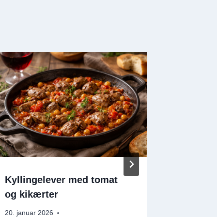
Kyllingelever med tomat
Friske f
og kikærter
sæsonen
april o
20. januar 2026