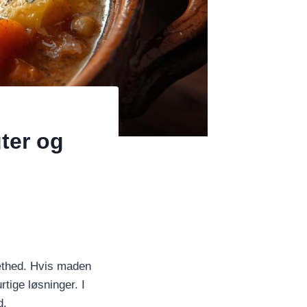
ter og
mæthed. Hvis maden
rtige løsninger. I
d.