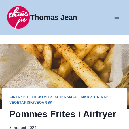
Fortsæt
til
Thomas Jean
indhold
AIRFRYER
|
FROKOST & AFTENSMAD
|
MAD & DRIKKE
|
VEGETARISK/VEGANSK
Pommes Frites i Airfryer
3. august 2024