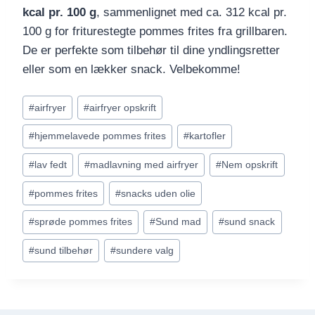
kcal pr. 100 g
, sammenlignet med ca. 312 kcal pr.
100 g for friturestegte pommes frites fra grillbaren.
De er perfekte som tilbehør til dine yndlingsretter
eller som en lækker snack. Velbekomme!
Indlæg-
#
airfryer
#
airfryer opskrift
tags:
#
hjemmelavede pommes frites
#
kartofler
#
lav fedt
#
madlavning med airfryer
#
Nem opskrift
#
pommes frites
#
snacks uden olie
#
sprøde pommes frites
#
Sund mad
#
sund snack
#
sund tilbehør
#
sundere valg