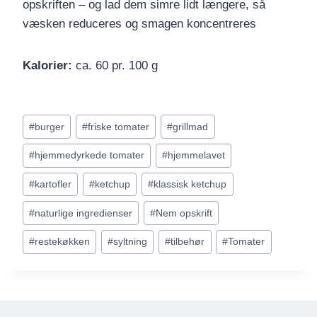
opskriften – og lad dem simre lidt længere, så
væsken reduceres og smagen koncentreres
Kalorier:
ca. 60 pr. 100 g
Indlæg-
#
burger
#
friske tomater
#
grillmad
tags:
#
hjemmedyrkede tomater
#
hjemmelavet
#
kartofler
#
ketchup
#
klassisk ketchup
#
naturlige ingredienser
#
Nem opskrift
#
restekøkken
#
syltning
#
tilbehør
#
Tomater