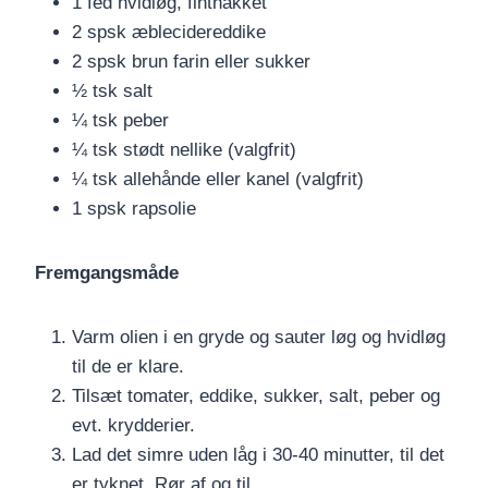
1 fed hvidløg, finthakket
2 spsk æblecidereddike
2 spsk brun farin eller sukker
½ tsk salt
¼ tsk peber
¼ tsk stødt nellike (valgfrit)
¼ tsk allehånde eller kanel (valgfrit)
1 spsk rapsolie
Fremgangsmåde
Varm olien i en gryde og sauter løg og hvidløg
til de er klare.
Tilsæt tomater, eddike, sukker, salt, peber og
evt. krydderier.
Lad det simre uden låg i 30-40 minutter, til det
er tyknet. Rør af og til.