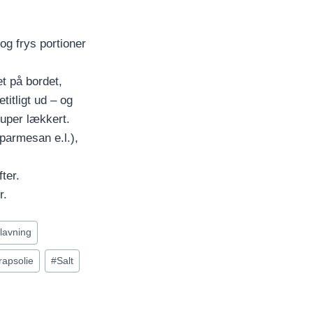
og frys portioner
t på bordet,
titligt ud – og
uper lækkert.
 parmesan e.l.),
ter.
r.
lavning
rapsolie
#
Salt