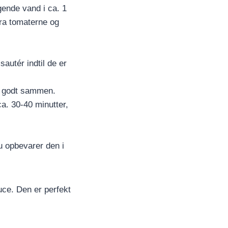
ende vand i ca. 1
fra tomaterne og
autér indtil de er
ør godt sammen.
ca. 30-40 minutter,
u opbevarer den i
ce. Den er perfekt