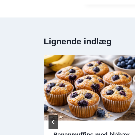
Lignende indlæg
Citron
Bananmuffins med blåbær