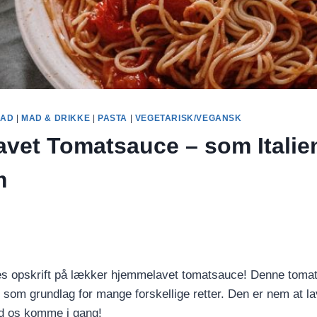
MAD
|
MAD & DRIKKE
|
PASTA
|
VEGETARISK/VEGANSK
vet Tomatsauce – som Italien 
m
es opskrift på lækker hjemmelavet tomatsauce! Denne tomat
 som grundlag for mange forskellige retter. Den er nem at l
ad os komme i gang!