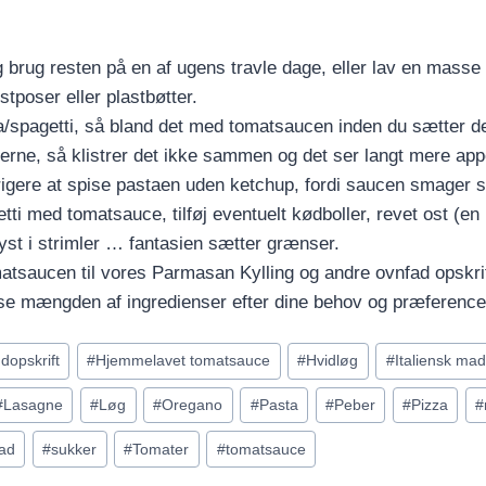
og brug resten på en af ugens travle dage, eller lav en masse 
stposer eller plastbøtter.
a/spagetti, så bland det med tomatsaucen inden du sætter de
nerne, så klistrer det ikke sammen og det ser langt mere appe
rigere at spise pastaen uden ketchup, fordi saucen smager s
etti med tomatsauce, tilføj eventuelt kødboller, revet ost (en
ryst i strimler … fantasien sætter grænser.
atsaucen til vores Parmasan Kylling og andre ovnfad opskrif
sse mængden af ingredienser efter dine behov og præference
dopskrift
#
Hjemmelavet tomatsauce
#
Hvidløg
#
Italiensk mad
#
Lasagne
#
Løg
#
Oregano
#
Pasta
#
Peber
#
Pizza
#
ad
#
sukker
#
Tomater
#
tomatsauce