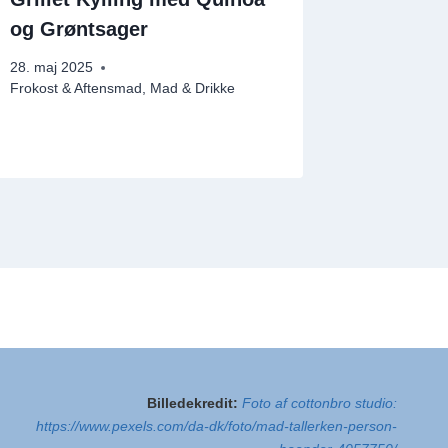
og Grøntsager
Plante
Vidunde
28. maj 2025
Frokost & Aftensmad
,
Mad & Drikke
17. marts 
Billedekredit:
Foto af cottonbro studio:
https://www.pexels.com/da-dk/foto/mad-tallerken-person-