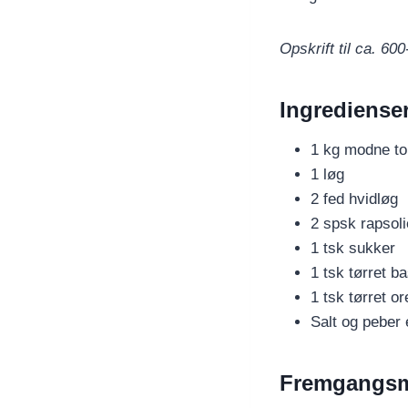
Opskrift til ca. 6
Ingredienser
1 kg modne t
1 løg
2 fed hvidløg
2 spsk rapsoli
1 tsk sukker
1 tsk tørret b
1 tsk tørret o
Salt og peber
Fremgangs