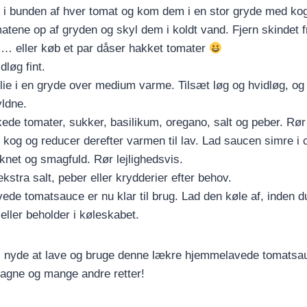
 i bunden af hver tomat og kom dem i en stor gryde med kog
atene op af gryden og skyl dem i koldt vand. Fjern skindet 
 … eller køb et par dåser hakket tomater
dløg fint.
e i en gryde over medium varme. Tilsæt løg og hvidløg, og s
yldne.
kede tomater, sukker, basilikum, oregano, salt og peber. R
 kog og reducer derefter varmen til lav. Lad saucen simre i 
tyknet og smagfuld. Rør lejlighedsvis.
kstra salt, peber eller krydderier efter behov.
de tomatsauce er nu klar til brug. Lad den køle af, inden d
 eller beholder i køleskabet.
il nyde at lave og bruge denne lækre hjemmelavede tomatsau
asagne og mange andre retter!