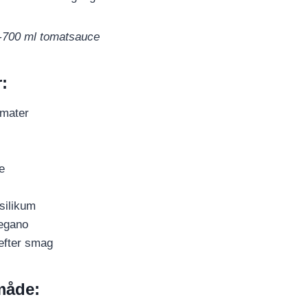
00-700 ml tomatsauce
:
omater
e
asilikum
regano
 efter smag
måde: