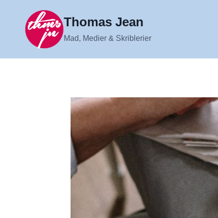
Fortsæt
til
Thomas Jean
indhold
Mad, Medier & Skriblerier