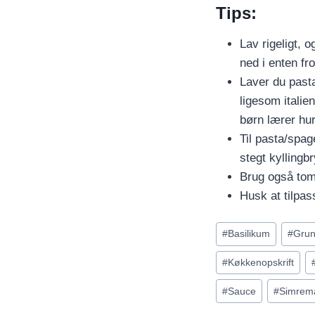
Tips:
Lav rigeligt, 
ned i enten fro
Laver du past
ligesom italie
børn lærer hu
Til pasta/spag
stegt kyllingb
Brug også tom
Husk at tilpa
Indlæg-
#
Basilikum
#
Grun
tags:
#
Køkkenopskrift
#
Sauce
#
Simrem