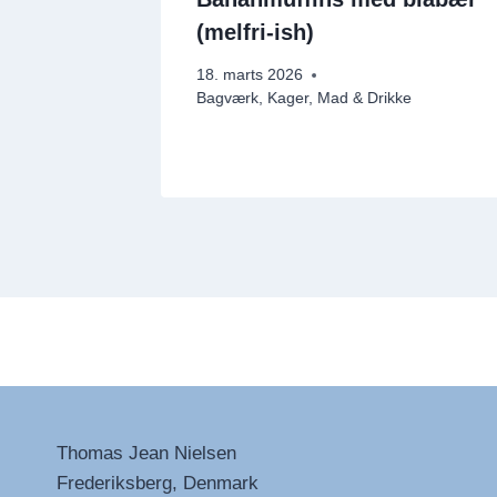
(melfri-ish)
18. marts 2026
Bagværk
,
Kager
,
Mad & Drikke
Thomas Jean Nielsen
Frederiksberg, Denmark