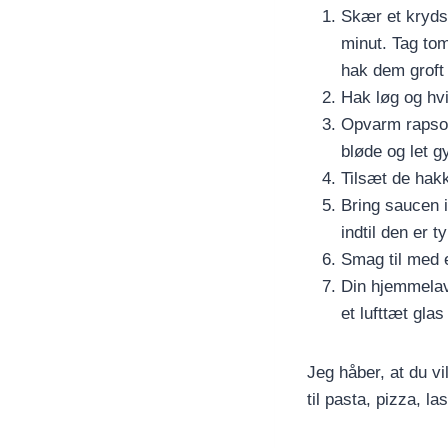
Skær et kryds
minut. Tag tom
hak dem groft
Hak løg og hvi
Opvarm rapsoli
bløde og let g
Tilsæt de hak
Bring saucen i
indtil den er 
Smag til med e
Din hjemmelave
et lufttæt glas
Jeg håber, at du v
til pasta, pizza, l