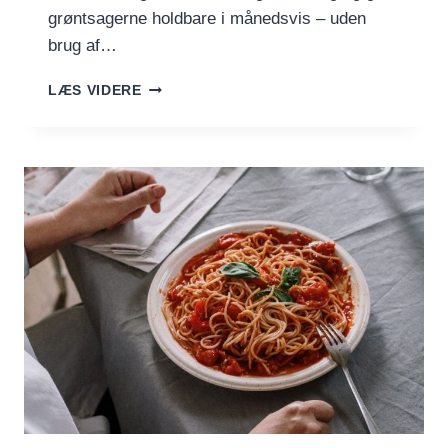
grøntsagerne holdbare i månedsvis – uden
brug af…
GRUNDOPSKRIFT:
LÆS VIDERE
FERMENTERING
AF
GRØNTSAGER