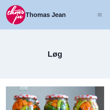
Fortsæt
til
Thomas Jean
indhold
Løg