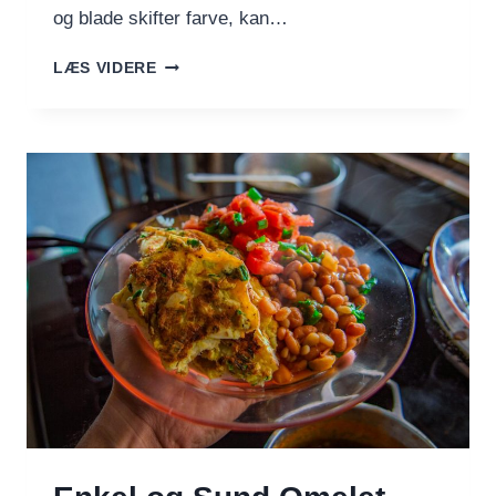
og blade skifter farve, kan…
FRISKE
LÆS VIDERE
EFTERÅRSFAVORITTER:
DE
SKØNNE
FØDEVARER
I
SÆSON