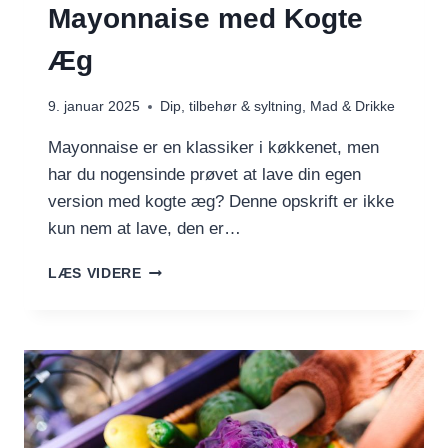
Mayonnaise med Kogte
Æg
9. januar 2025
Dip, tilbehør & syltning
,
Mad & Drikke
Mayonnaise er en klassiker i køkkenet, men
har du nogensinde prøvet at lave din egen
version med kogte æg? Denne opskrift er ikke
kun nem at lave, den er…
DEN
LÆS VIDERE
NEMMESTE
MAYONNAISE
MED
KOGTE
ÆG