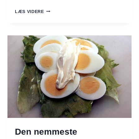
SOMMERENS
LÆS VIDERE
LÆKKERIER
–
SÆSONENS
FRUGT
OG
GRØNT
I
JUNI
OG
JULI
Den nemmeste