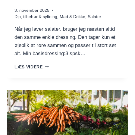
3. november 2025
Dip, tilbehør & syltning
,
Mad & Drikke
,
Salater
Når jeg laver salater, bruger jeg næsten altid
den samme enkle dressing. Den tager kun et
øjeblik at røre sammen og passer til stort set
alt. Min basisdressing:3 spsk…
MIN
LÆS VIDERE
BASISDRESSING
–
OG
FEM
NEMME
VARIATIONER