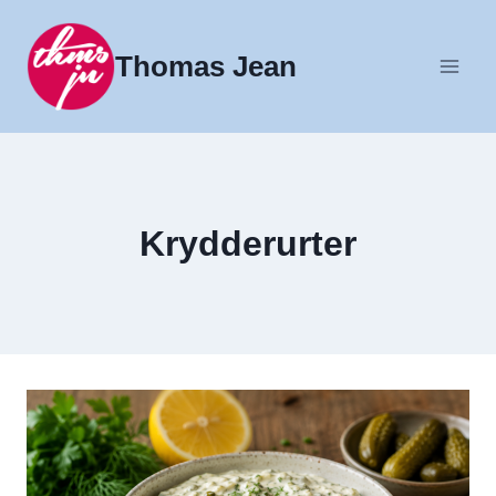
Fortsæt
til
Thomas Jean
indhold
Krydderurter