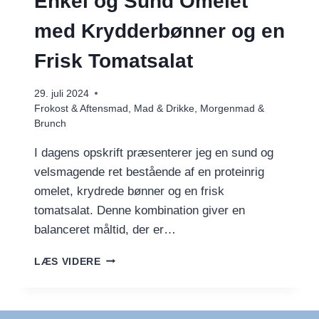
Enkel og Sund Omelet
med Krydderbønner og en
Frisk Tomatsalat
29. juli 2024
Frokost & Aftensmad
,
Mad & Drikke
,
Morgenmad &
Brunch
I dagens opskrift præsenterer jeg en sund og
velsmagende ret bestående af en proteinrig
omelet, krydrede bønner og en frisk
tomatsalat. Denne kombination giver en
balanceret måltid, der er…
ENKEL
LÆS VIDERE
OG
SUND
OMELET
MED