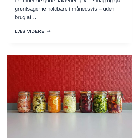
fremmer de gode bakterier, giver smag og gør
grøntsagerne holdbare i månedsvis – uden
brug af…
GRUNDOPSKRIFT:
LÆS VIDERE
FERMENTERING
AF
GRØNTSAGER