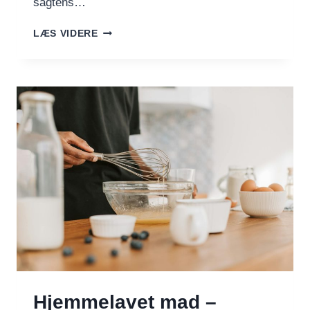
sagtens…
TRE
LÆS VIDERE
BURGERE
DU
KAN
SPISE
–
OGSÅ
NÅR
DU
VIL
TABE
DIG
Hjemmelavet mad –