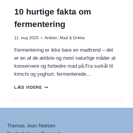
10 hurtige fakta om
fermentering
11. maj 2025
Artikler
,
Mad & Drikke
Fermentering er ikke bare en madtrend – det
er en af de ældste og mest naturlige måder at
konservere og forbedre mad på.Fra surkål til
kimchi og yoghurt: fermenterede…
10
LÆS VIDERE
HURTIGE
FAKTA
OM
FERMENTERING
Thomas Jean Nielsen