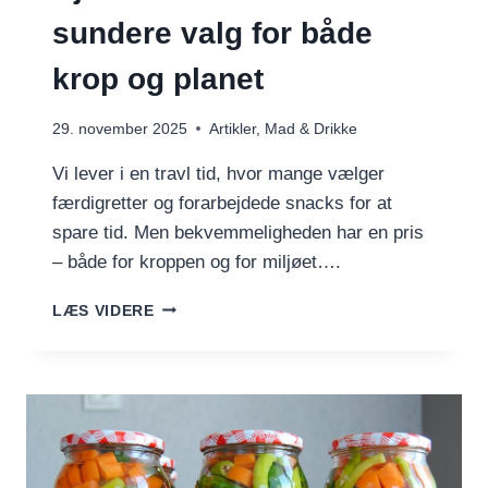
sundere valg for både
krop og planet
29. november 2025
Artikler
,
Mad & Drikke
Vi lever i en travl tid, hvor mange vælger
færdigretter og forarbejdede snacks for at
spare tid. Men bekvemmeligheden har en pris
– både for kroppen og for miljøet….
HJEMMELAVET
LÆS VIDERE
MAD
–
SUNDERE
VALG
FOR
BÅDE
KROP