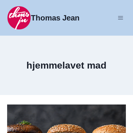
Fortsæt
til
Thomas Jean
indhold
hjemmelavet mad