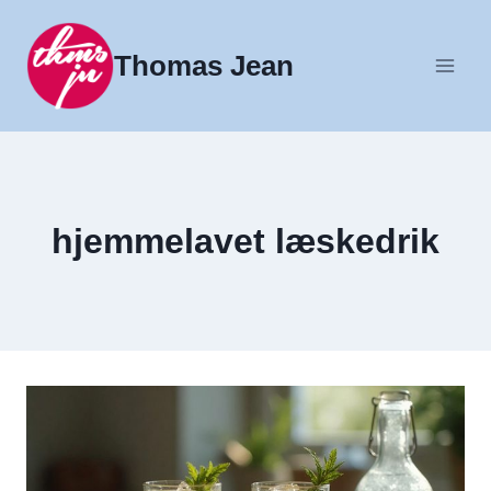
Fortsæt
til
Thomas Jean
indhold
hjemmelavet læskedrik