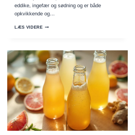
eddike, ingefær og sødning og er både
opkvikkende og…
SWITCHEL
LÆS VIDERE
–
DEN
SYRLIGE,
SØDE
OG
SUNDE
INGEFÆRDRIK