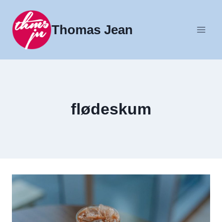
Fortsæt
til
Thomas Jean
indhold
flødeskum