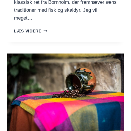
klassisk ret fra Bornholm, der fremhæver øens
traditioner med fisk og skaldyr. Jeg vil
meget…
RØGET
LÆS VIDERE
SILD
MED
FLØDESKUM