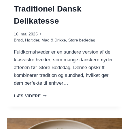
Traditionel Dansk
Delikatesse
16. maj 2025
Brød
,
Højtider
,
Mad & Drikke
,
Store bededag
Fuldkornshveder er en sundere version af de
klassiske hveder, som mange danskere nyder
aftenen før Store Bededag. Denne opskrift
kombinerer tradition og sundhed, hvilket gør
dem perfekte til enhver…
FULDKORNSHVEDER:
LÆS VIDERE
EN
TRADITIONEL
DANSK
DELIKATESSE