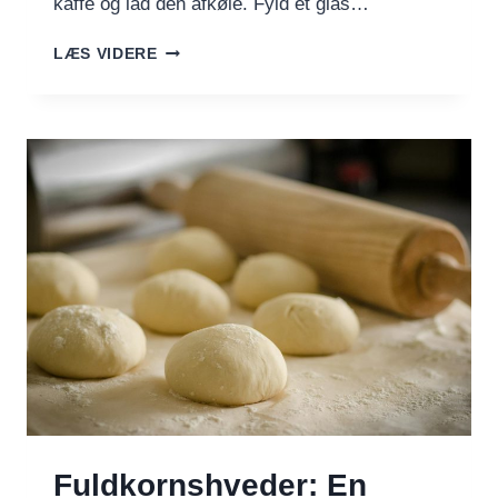
kaffe og lad den afkøle. Fyld et glas…
ISKAFFE
LÆS VIDERE
MED
MANGE
MULIGHEDER
Fuldkornshveder: En