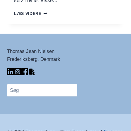
selv i hvile. Visse…
SPIS
LÆS VIDERE
DIG
SLANK:
FØDEVARER,
DER
ØGER
DIT
Thomas Jean Nielsen
STOFSKIFTE
Frederiksberg, Denmark
NATURLIGT
Søg