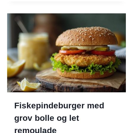
RÅKOST
OG
DRESSING
Fiskepindeburger med
grov bolle og let
remoulade