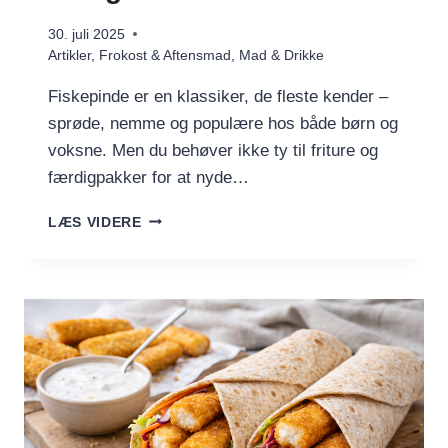
30. juli 2025
Artikler
,
Frokost & Aftensmad
,
Mad & Drikke
Fiskepinde er en klassiker, de fleste kender –
sprøde, nemme og populære hos både børn og
voksne. Men du behøver ikke ty til friture og
færdigpakker for at nyde…
FISKEPINDE
LÆS VIDERE
DER
FAKTISK
SMAGER
AF
MERE