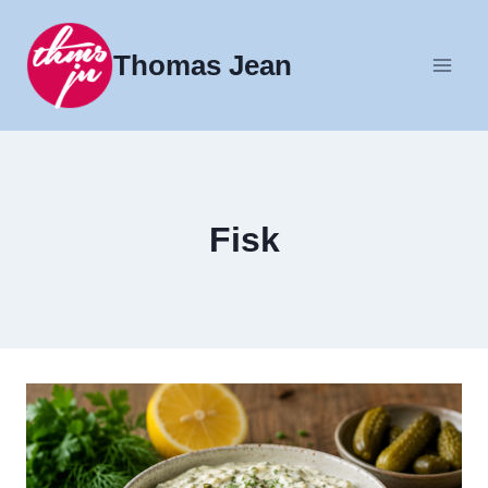
Fortsæt
til
Thomas Jean
indhold
Fisk