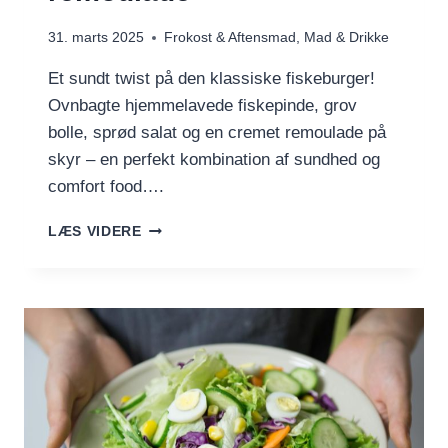
31. marts 2025
Frokost & Aftensmad
,
Mad & Drikke
Et sundt twist på den klassiske fiskeburger!
Ovnbagte hjemmelavede fiskepinde, grov
bolle, sprød salat og en cremet remoulade på
skyr – en perfekt kombination af sundhed og
comfort food….
FISKEPINDEBURGER
LÆS VIDERE
MED
GROV
BOLLE
OG
LET
REMOULADE