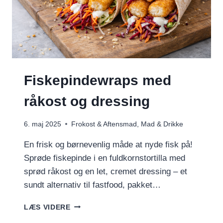
Fiskepindewraps med
råkost og dressing
6. maj 2025
Frokost & Aftensmad
,
Mad & Drikke
En frisk og børnevenlig måde at nyde fisk på!
Sprøde fiskepinde i en fuldkornstortilla med
sprød råkost og en let, cremet dressing – et
sundt alternativ til fastfood, pakket…
FISKEPINDEWRAPS
LÆS VIDERE
MED