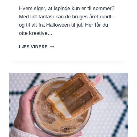
Hvem siger, at ispinde kun er til sommer?
Med lidt fantasi kan de bruges året rundt –
og til alt fra Halloween til jul. Her får du
otte kreative…
TEMAIS
LÆS VIDERE
OG
EKSPERIMENTELLE
ISPINDE
–
NÅR
IS
BLIVER
TIL
EVENTYR