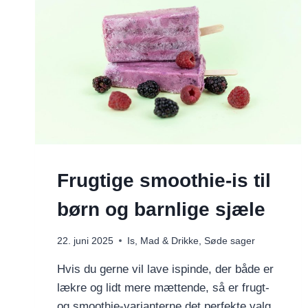
Frugtige smoothie-is til
børn og barnlige sjæle
22. juni 2025
Is
,
Mad & Drikke
,
Søde sager
Hvis du gerne vil lave ispinde, der både er
lækre og lidt mere mættende, så er frugt-
og smoothie-varianterne det perfekte valg.