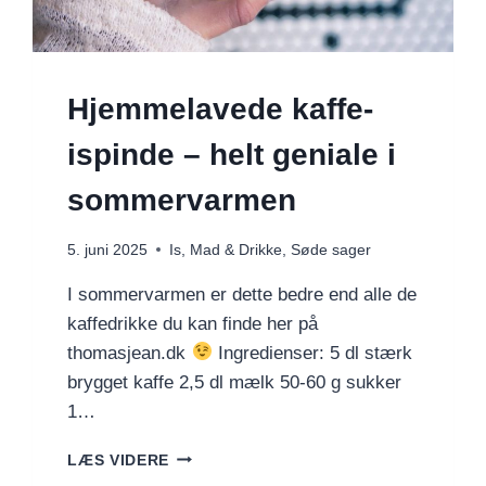
Hjemmelavede kaffe-
ispinde – helt geniale i
sommervarmen
5. juni 2025
Is
,
Mad & Drikke
,
Søde sager
I sommervarmen er dette bedre end alle de
kaffedrikke du kan finde her på
thomasjean.dk
Ingredienser: 5 dl stærk
brygget kaffe 2,5 dl mælk 50-60 g sukker
1…
HJEMMELAVEDE
LÆS VIDERE
KAFFE-