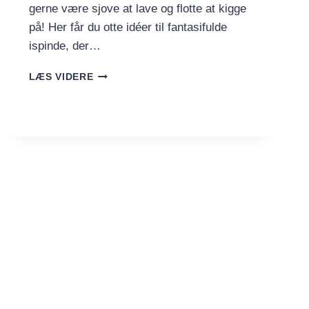
gerne være sjove at lave og flotte at kigge
på! Her får du otte idéer til fantasifulde
ispinde, der…
SJOVE
LÆS VIDERE
OG
BØRNEVENLIGE
ISPINDE
MED
FARVER,
SLIK
OG
FANTASI