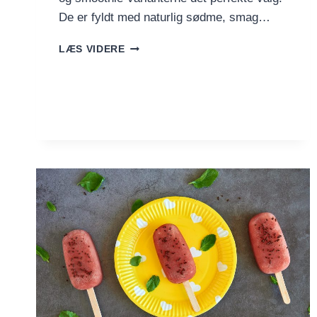
De er fyldt med naturlig sødme, smag…
FRUGTIGE
LÆS VIDERE
SMOOTHIE-
IS
TIL
BØRN
OG
BARNLIGE
SJÆLE