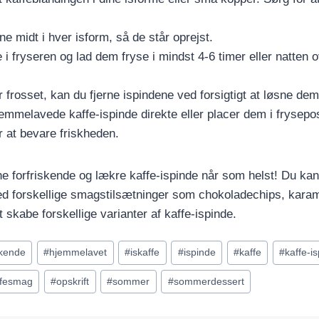
ne midt i hver isform, så de står oprejst.
i fryseren og lad dem fryse i mindst 4-6 timer eller natten ov
r frosset, kan du fjerne ispindene ved forsigtigt at løsne de
emmelavede kaffe-ispinde direkte eller placer dem i frysepos
r at bevare friskheden.
e forfriskende og lækre kaffe-ispinde når som helst! Du ka
d forskellige smagstilsætninger som chokoladechips, karam
 skabe forskellige varianter af kaffe-ispinde.
skende
#
hjemmelavet
#
iskaffe
#
ispinde
#
kaffe
#
kaffe-i
ffesmag
#
opskrift
#
sommer
#
sommerdessert