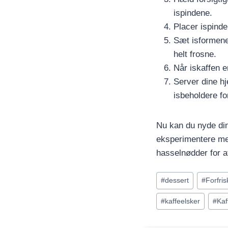
ispindene.
Placer ispinde
Sæt isformene 
helt frosne.
Når iskaffen e
Server dine hj
isbeholdere fo
Nu kan du nyde din
eksperimentere me
hasselnødder for at
Indlæg-
#
dessert
#
Forfri
tags:
#
kaffeelsker
#
Ka