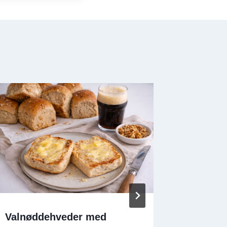
Valnøddehveder med
Fiskepi