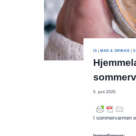
IS
|
MAD & DRIKKE
|
S
Hjemmelav
sommerv
5. juni 2025
I sommervarmen er 
Ingredienser: