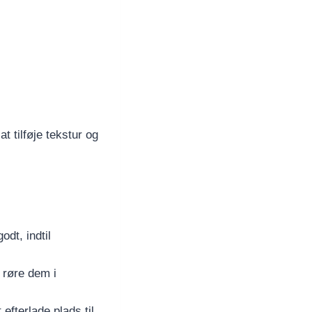
t tilføje tekstur og
dt, indtil
 røre dem i
efterlade plads til