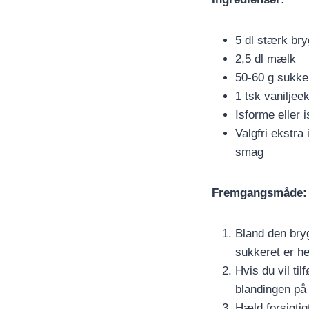
5 dl stærk bry
2,5 dl mælk
50-60 g sukke
1 tsk vaniljee
Isforme eller 
Valgfri ekstra
smag
Fremgangsmåde:
Bland den bryg
sukkeret er he
Hvis du vil ti
blandingen på 
Hæld forsigtig