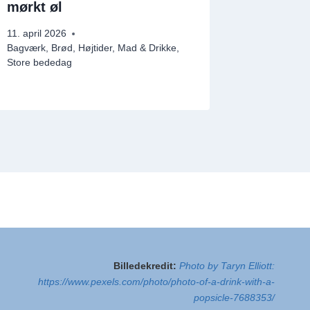
mørkt øl
smager
11. april 2026
30. juli 202
Bagværk
,
Brød
,
Højtider
,
Mad & Drikke
,
Artikler
,
Fro
Store bededag
Drikke
Billedekredit:
Photo by Taryn Elliott:
https://www.pexels.com/photo/photo-of-a-drink-with-a-
popsicle-7688353/