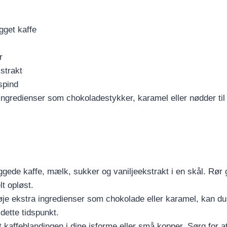
gget kaffe
r
kstrakt
ispind
 ingredienser som chokoladestykker, karamel eller nødder til a
gede kaffe, mælk, sukker og vaniljeekstrakt i en skål. Rør go
lt opløst.
lføje ekstra ingredienser som chokolade eller karamel, kan du
dette tidspunkt.
t kaffeblandingen i dine isforme eller små kopper. Sørg for at 