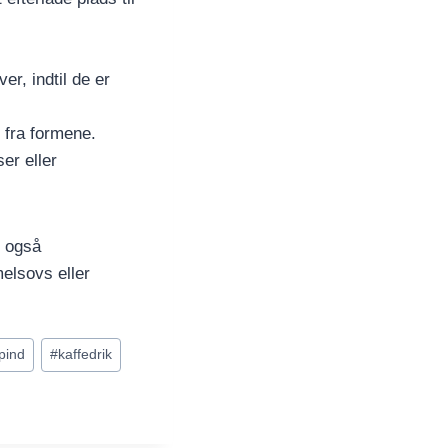
er, indtil de er
m fra formene.
er eller
n også
elsovs eller
spind
#
kaffedrik