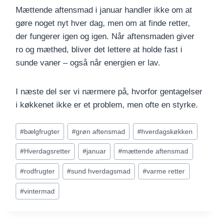
Mættende aftensmad i januar handler ikke om at
gøre noget nyt hver dag, men om at finde retter,
der fungerer igen og igen. Når aftensmaden giver
ro og mæthed, bliver det lettere at holde fast i
sunde vaner – også når energien er lav.
I næste del ser vi nærmere på, hvorfor gentagelser
i køkkenet ikke er et problem, men ofte en styrke.
Indlæg-
#
bælgfrugter
#
grøn aftensmad
#
hverdagskøkken
tags:
#
Hverdagsretter
#
januar
#
mættende aftensmad
#
rodfrugter
#
sund hverdagsmad
#
varme retter
#
vintermad