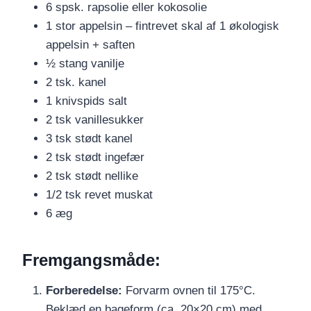
6 spsk. rapsolie eller kokosolie
1 stor appelsin – fintrevet skal af 1 økologisk
appelsin + saften
½ stang vanilje
2 tsk. kanel
1 knivspids salt
2 tsk vanillesukker
3 tsk stødt kanel
2 tsk stødt ingefær
2 tsk stødt nellike
1/2 tsk revet muskat
6 æg
Fremgangsmåde:
Forberedelse:
Forvarm ovnen til 175°C.
Beklæd en bageform (ca. 20×20 cm) med