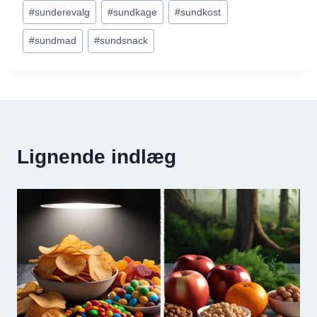
#
sunderevalg
#
sundkage
#
sundkost
#
sundmad
#
sundsnack
Lignende indlæg