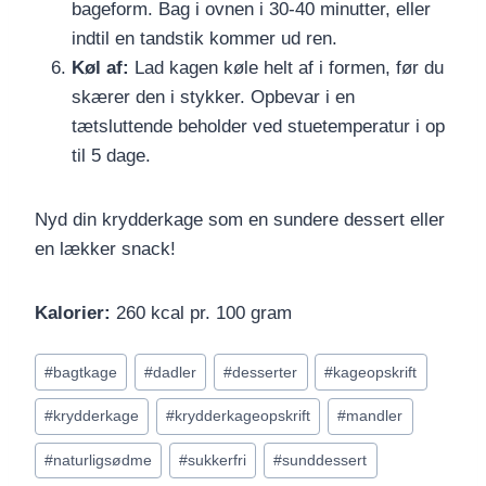
bageform. Bag i ovnen i 30-40 minutter, eller
indtil en tandstik kommer ud ren.
Køl af:
Lad kagen køle helt af i formen, før du
skærer den i stykker. Opbevar i en
tætsluttende beholder ved stuetemperatur i op
til 5 dage.
Nyd din krydderkage som en sundere dessert eller
en lækker snack!
Kalorier:
260 kcal pr. 100 gram
Indlæg-
#
bagtkage
#
dadler
#
desserter
#
kageopskrift
tags:
#
krydderkage
#
krydderkageopskrift
#
mandler
#
naturligsødme
#
sukkerfri
#
sunddessert