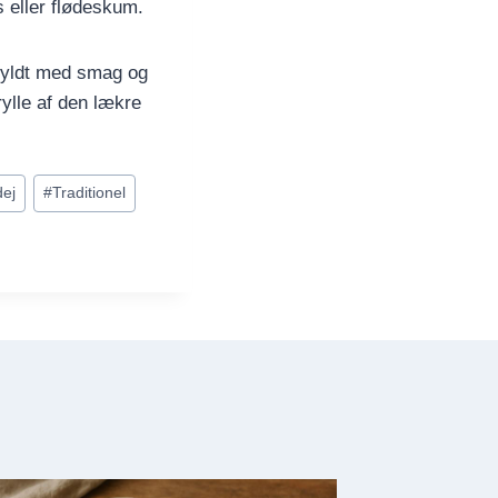
 eller flødeskum.
 fyldt med smag og
trylle af den lækre
dej
#
Traditionel