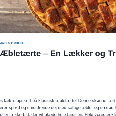
MAD & DRIKKE
 Æbletærte – En Lækker og Tr
s lækre opskrift på klassisk æbletærte! Denne skønne tærte
nerer sprød og smuldrende dej med saftige æbler og en sød k
eller lækkerbid, der vil glæde hele familien. Følg vores enkle 