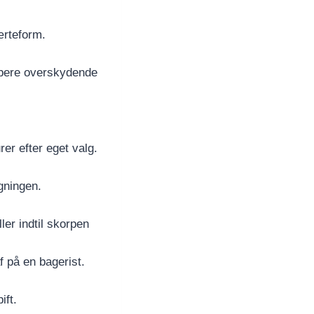
ærteform.
rbere overskydende
er efter eget valg.
gningen.
ler indtil skorpen
f på en bagerist.
ift.