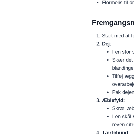
Flormelis til d
Fremgangs
Start med at f
Dej:
I en stor
Skær det 
blandinge
Tilføj æg
overarbej
Pak dejen
Æblefyld:
Skræl æbl
I en skål
reven cit
Tærtebund: