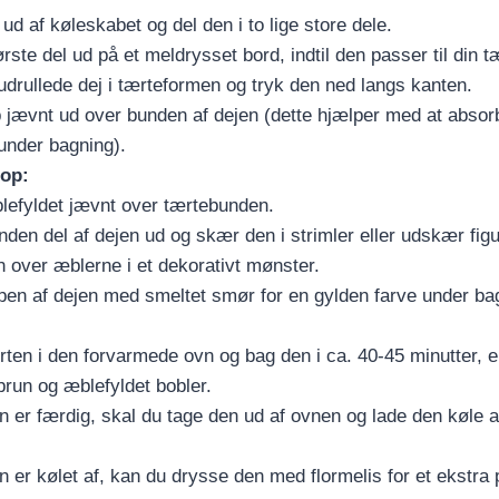
ud af køleskabet og del den i to lige store dele.
rste del ud på et meldrysset bord, indtil den passer til din t
drullede dej i tærteformen og tryk den ned langs kanten.
 jævnt ud over bunden af dejen (dette hjælper med at abso
under bagning).
top:
lefyldet jævnt over tærtebunden.
nden del af dejen ud og skær den i strimler eller udskær figur
 over æblerne i et dekorativt mønster.
pen af dejen med smeltet smør for en gylden farve under ba
rten i den forvarmede ovn og bag den i ca. 40-45 minutter, el
brun og æblefyldet bobler.
n er færdig, skal du tage den ud af ovnen og lade den køle a
 er kølet af, kan du drysse den med flormelis for et ekstra p