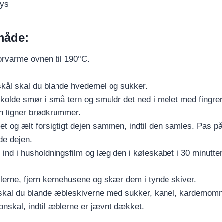
rys
måde:
orvarme ovnen til 190°C.
 skål skal du blande hvedemel og sukker.
kolde smør i små tern og smuldr det ned i melet med fingrene
n ligner brødkrummer.
get og ælt forsigtigt dejen sammen, indtil den samles. Pas på
de dejen.
 ind i husholdningsfilm og læg den i køleskabet i 30 minutter
erne, fjern kernehusene og skær dem i tynde skiver.
 skal du blande æbleskiverne med sukker, kanel, kardemomm
ronskal, indtil æblerne er jævnt dækket.