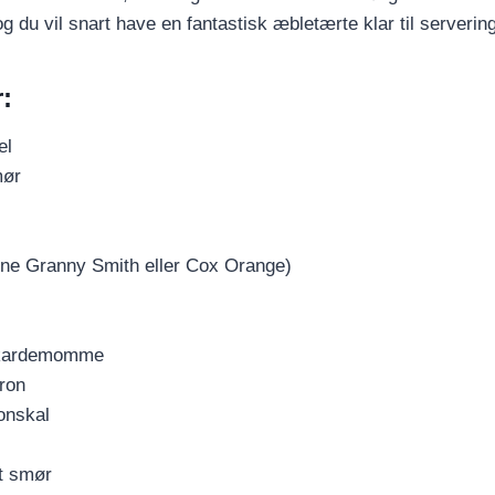
og du vil snart have en fantastisk æbletærte klar til servering
:
el
mør
rne Granny Smith eller Cox Orange)
t kardemomme
tron
ronskal
t smør