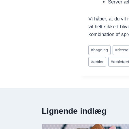
Server æb
Vi håber, at du vi
vil helt sikkert bli
kombination af spr
Indlæg-
#
bagning
#
desse
tags:
#
æbler
#
æbletær
Lignende indlæg