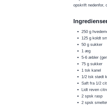
opskrift nedenfor, 
Ingredienser
250 g hvedem
125 g koldt s
50 g sukker
1 æg
5-6 æbler (ge
75 g sukker
1 tsk kanel
1/2 tsk stød
Saft fra 1/2 ci
Lidt reven cit
2 spsk rasp
2 spsk smelte