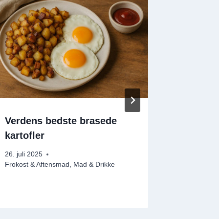
Verdens bedste brasede
Quiche 
kartofler
mørbrad
26. juli 2025
16. maj 20
Frokost & Aftensmad
,
Mad & Drikke
Frokost & 