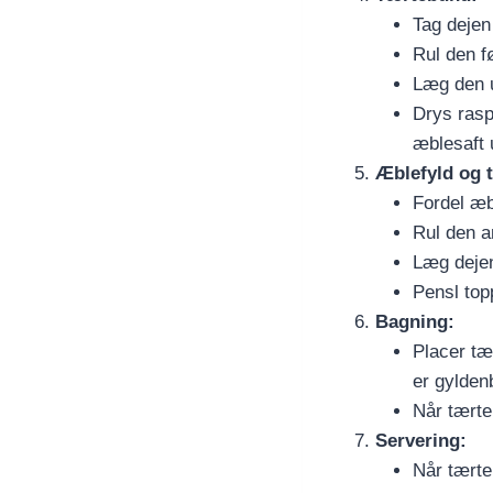
Tag dejen 
Rul den fø
Læg den u
Drys rasp
æblesaft 
Æblefyld og 
Fordel æb
Rul den a
Læg dejen
Pensl top
Bagning:
Placer tæ
er gylden
Når tærte
Servering:
Når tærten