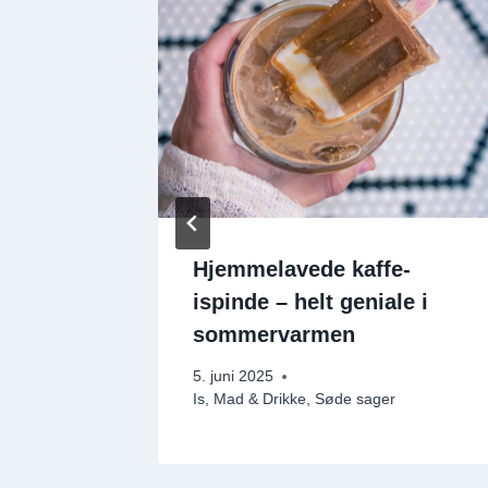
Hjemmelavede kaffe-
, urter
ispinde – helt geniale i
ng
sommervarmen
5. juni 2025
kke
Is
,
Mad & Drikke
,
Søde sager