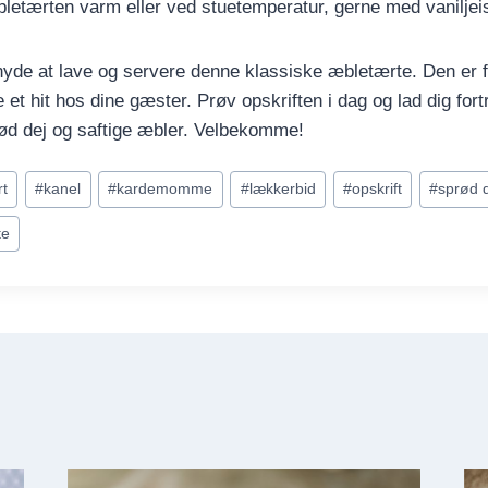
letærten varm eller ved stuetemperatur, gerne med vaniljeis
l nyde at lave og servere denne klassiske æbletærte. Den er
ve et hit hos dine gæster. Prøv opskriften i dag og lad dig for
ød dej og saftige æbler. Velbekomme!
rt
#
kanel
#
kardemomme
#
lækkerbid
#
opskrift
#
sprød 
te