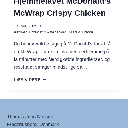
Hjemmelavet McDonald’s
McWrap Crispy Chicken
13. maj 2025
Airfryer
,
Frokost & Aftensmad
,
Mad & Drikke
Du behøver ikke tage på McDonald’s for at få
en McWrap – du kan lave den derhjemme på
få minutter med færdigkøbte ingredienser, og
resultatet smager mindst lige så…
HJEMMELAVET
LÆS VIDERE
MCDONALD’S
MCWRAP
CRISPY
CHICKEN
Thomas Jean Nielsen
Frederiksberg, Denmark