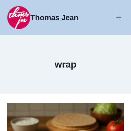
Fortsæt
til
Thomas Jean
indhold
wrap