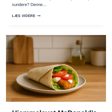
sundere? Denne…
KYLLINGEWRAP
LÆS VIDERE
DER
SLÅR
MCDONALD’S
–
BÅDE
PÅ
SMAG
OG
SUNDHED