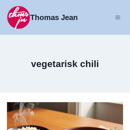
Fortsæt
til
Thomas Jean
indhold
vegetarisk chili