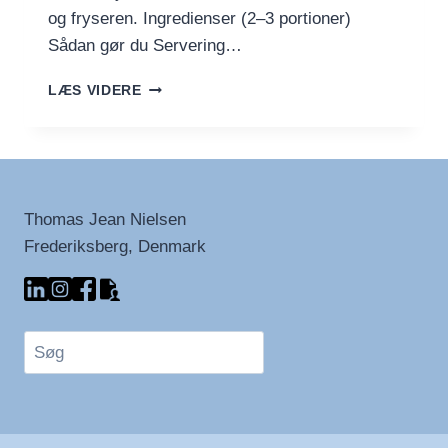
og fryseren. Ingredienser (2–3 portioner)
Sådan gør du Servering…
CHILI
LÆS VIDERE
SIN
CARNE
MED
BØNNER
OG
GRØNT
Thomas Jean Nielsen
Frederiksberg, Denmark
Søg