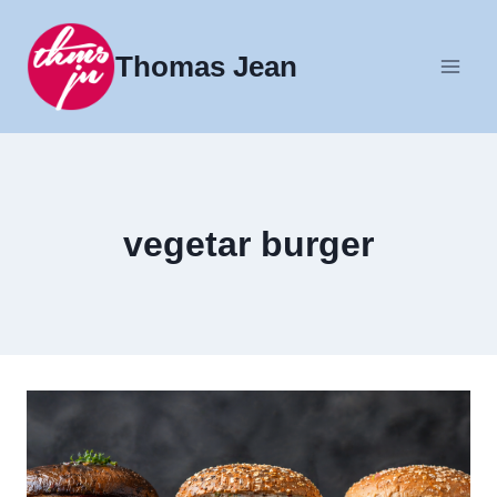
Fortsæt
til
Thomas Jean
indhold
vegetar burger