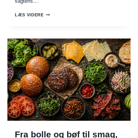
sagtens…
TRE
LÆS VIDERE
BURGERE
DU
KAN
SPISE
–
OGSÅ
NÅR
DU
VIL
TABE
DIG
Fra bolle og bøf til smag,