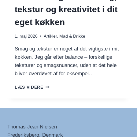
tekstur og kreativitet i dit
eget køkken
1. maj 2026
Artikler
,
Mad & Drikke
Smag og tekstur er noget af det vigtigste i mit
køkken. Jeg går efter balance – forskellige
teksturer og smagsnuancer, uden at det hele
bliver overdøvet af for eksempel…
FRA
LÆS VIDERE
BOLLE
OG
BØF
TIL
SMAG,
TEKSTUR
Thomas Jean Nielsen
OG
Frederiksberg, Denmark