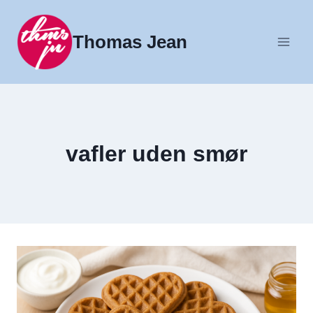
Fortsæt
til
Thomas Jean
indhold
vafler uden smør