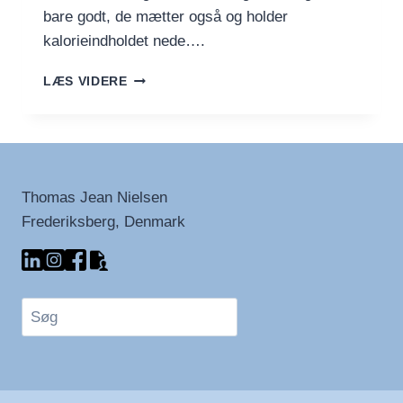
bare godt, de mætter også og holder
kalorieindholdet nede….
HJERTEVAFLER
LÆS VIDERE
MED
FULDKORN
OG
ÆBLEMOS
Thomas Jean Nielsen
Frederiksberg, Denmark
Søg