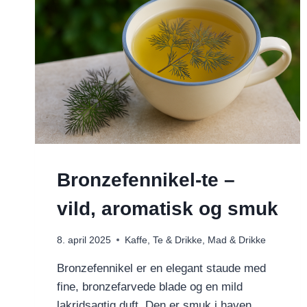
Bronzefennikel-te –
vild, aromatisk og smuk
8. april 2025
Kaffe, Te & Drikke
,
Mad & Drikke
Bronzefennikel er en elegant staude med
fine, bronzefarvede blade og en mild
lakridsagtig duft. Den er smuk i haven,