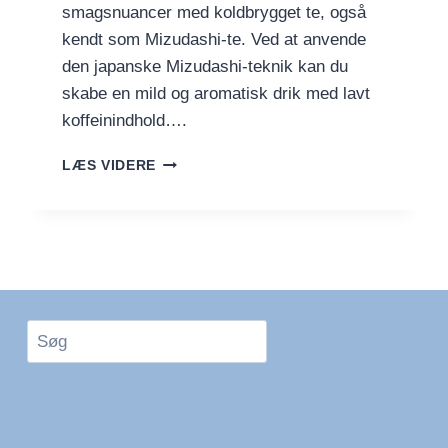
smagsnuancer med koldbrygget te, også
kendt som Mizudashi-te. Ved at anvende
den japanske Mizudashi-teknik kan du
skabe en mild og aromatisk drik med lavt
koffeinindhold….
KOLDBRYGGET
LÆS VIDERE
TE
–
EN
JAPANSK
OPLEVELSE
I
HVERDAGEN
Søg