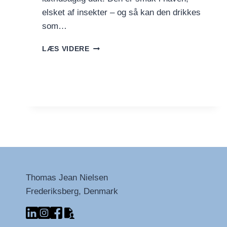
elsket af insekter – og så kan den drikkes
som…
BRONZEFENNIKEL-
LÆS VIDERE
TE
–
VILD,
AROMATISK
OG
SMUK
Thomas Jean Nielsen
Frederiksberg, Denmark