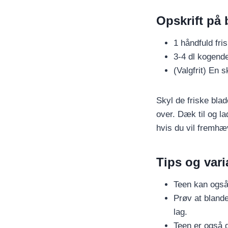
Opskrift på 
1 håndfuld fri
3-4 dl kogend
(Valgfrit) En s
Skyl de friske bla
over. Dæk til og la
hvis du vil fremh
Tips og vari
Teen kan også 
Prøv at blande
lag.
Teen er også 