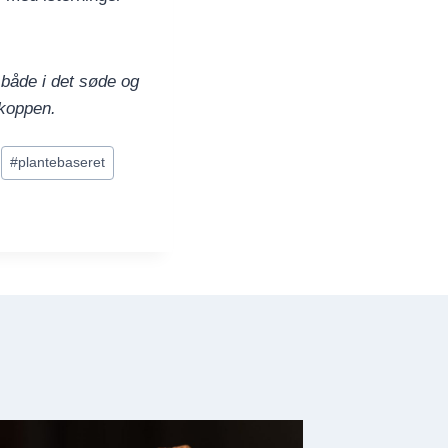
både i det søde og
ekoppen.
#
plantebaseret