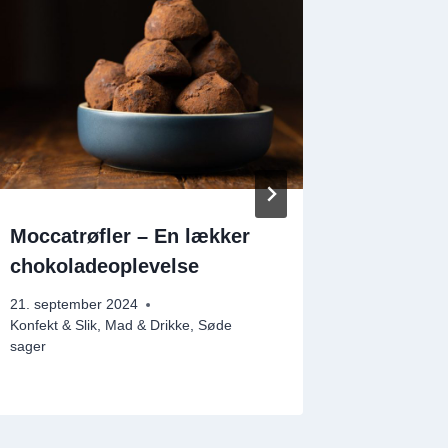
Moccatrøfler – En lækker
Roethli
chokoladeoplevelse
Bowl-b
alle
21. september 2024
Konfekt & Slik
,
Mad & Drikke
,
Søde
1. februar 
sager
Frokost & 