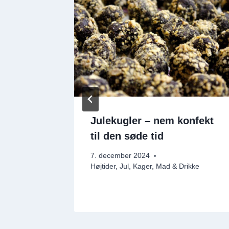
r
Julekugler – nem konfekt
til den søde tid
Drikke
,
7. december 2024
Højtider
,
Jul
,
Kager
,
Mad & Drikke