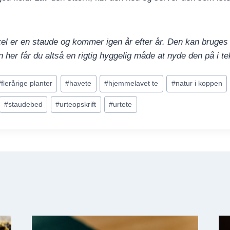
l er en staude og kommer igen år efter år. Den kan bruges 
 her får du altså en rigtig hyggelig måde at nyde den på i t
#
flerårige planter
#
havete
#
hjemmelavet te
#
natur i koppen
#
staudebed
#
urteopskrift
#
urtete