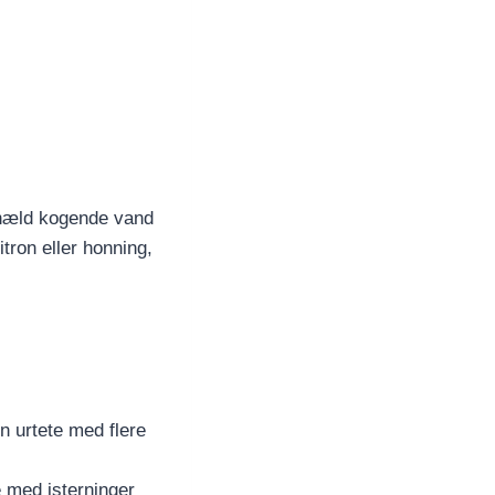
g hæld kogende vand
itron eller honning,
n urtete med flere
 med isterninger