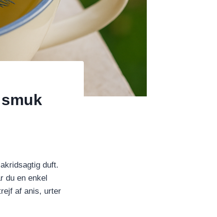
g smuk
akridsagtig duft.
r du en enkel
ejf af anis, urter