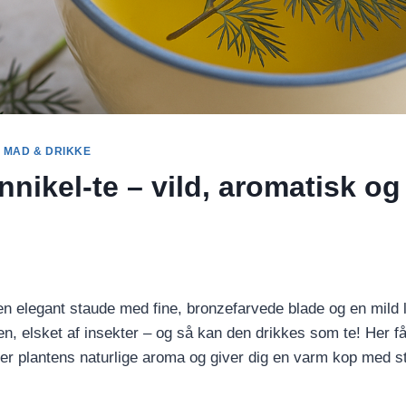
|
MAD & DRIKKE
nnikel-te – vild, aromatisk o
en elegant staude med fine, bronzefarvede blade og en mild l
n, elsket af insekter – og så kan den drikkes som te! Her få
ter plantens naturlige aroma og giver dig en varm kop med str