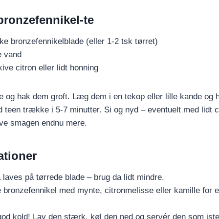
bronzefennikel-te
ske bronzefennikelblade (eller 1-2 tsk tørret)
e vand
kive citron eller lidt honning
de og hak dem groft. Læg dem i en tekop eller lille kande o
d teen trække i 5-7 minutter. Si og nyd – eventuelt med lidt c
æve smagen endnu mere.
ationer
laves på tørrede blade – brug da lidt mindre.
 bronzefennikel med mynte, citronmelisse eller kamille for e
god kold! Lav den stærk, køl den ned og servér den som iste