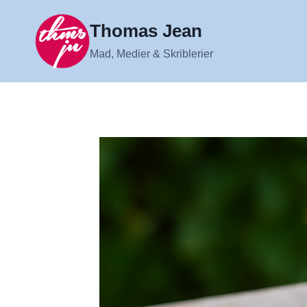
Fortsæt
til
Thomas Jean
indhold
Mad, Medier & Skriblerier