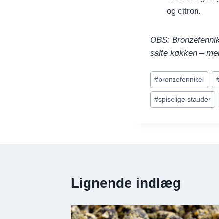
og citron.
OBS: Bronzefennike
salte køkken – men
Indlæg-
#
bronzefennikel
tags:
#
spiselige stauder
Lignende indlæg