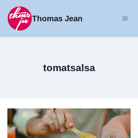
Fortsæt
til
Thomas Jean
indhold
tomatsalsa