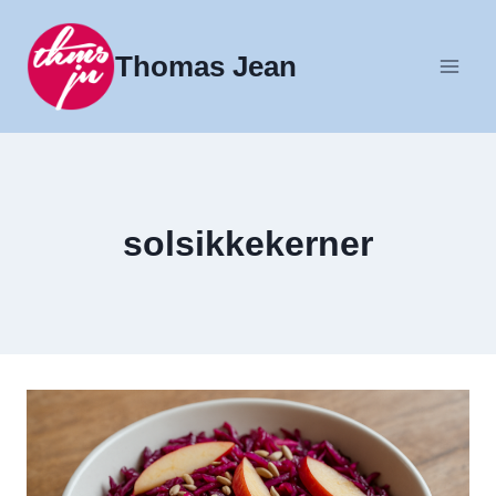
Fortsæt
til
Thomas Jean
indhold
solsikkekerner