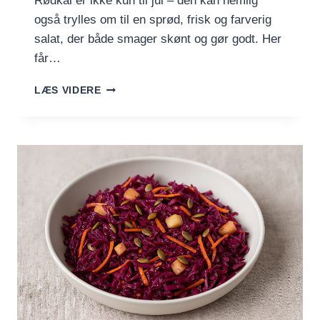
Rødkål er ikke kun til jul – den kan nemlig
også trylles om til en sprød, frisk og farverig
salat, der både smager skønt og gør godt. Her
får…
RØDKÅLSSALAT
LÆS VIDERE
MED
ÆBLE,
SOLSIKKEKERNER
OG
BALSAMICO-
HONNINGDRESSING