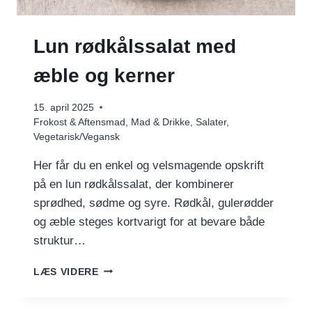
Lun rødkålssalat med
æble og kerner
15. april 2025
Frokost & Aftensmad
,
Mad & Drikke
,
Salater
,
Vegetarisk/Vegansk
Her får du en enkel og velsmagende opskrift
på en lun rødkålssalat, der kombinerer
sprødhed, sødme og syre. Rødkål, gulerødder
og æble steges kortvarigt for at bevare både
struktur…
LUN
LÆS VIDERE
RØDKÅLSSALAT
MED