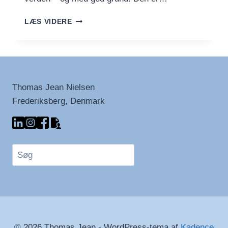
BASBOUSA
LÆS VIDERE
–
SEMULJEKAGE
MED
SIRUP
Thomas Jean Nielsen
Frederiksberg, Denmark
Søg
© 2026 Thomas Jean - WordPress-tema af
Kadence