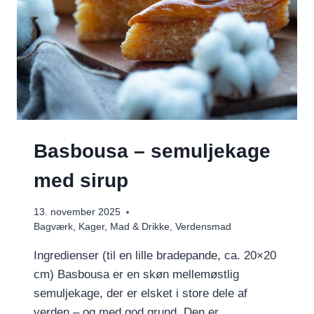
Basbousa – semuljekage
med sirup
13. november 2025
Bagværk
,
Kager
,
Mad & Drikke
,
Verdensmad
Ingredienser (til en lille bradepande, ca. 20×20
cm) Basbousa er en skøn mellemøstlig
semuljekage, der er elsket i store dele af
verden – og med god grund. Den er…