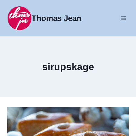
Fortsæt
til
Thomas Jean
indhold
sirupskage