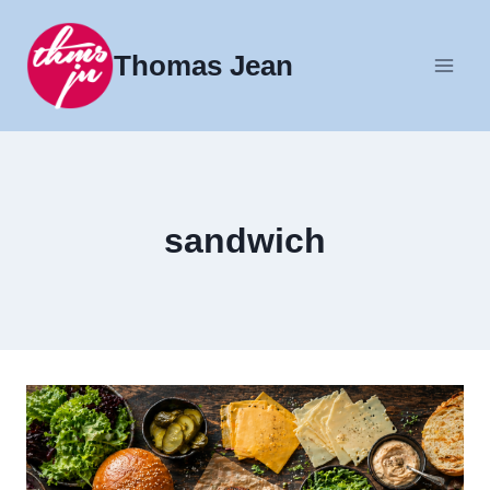
Fortsæt
til
Thomas Jean
indhold
sandwich