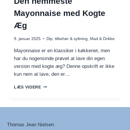
Den nemmeste
Mayonnaise med Kogte
Æg
9. januar 2025
Dip, tilbehør & syltning
,
Mad & Drikke
Mayonnaise er en klassiker i køkkenet, men
har du nogensinde prøvet at lave din egen
version med kogte æg? Denne opskrift er ikke
kun nem at lave, den er…
DEN
LÆS VIDERE
NEMMESTE
MAYONNAISE
MED
KOGTE
ÆG
Thomas Jean Nielsen