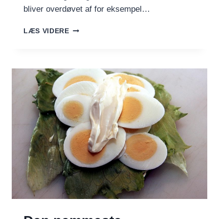
bliver overdøvet af for eksempel…
FRA
LÆS VIDERE
BOLLE
OG
BØF
TIL
SMAG,
TEKSTUR
OG
KREATIVITET
I
DIT
EGET
KØKKEN