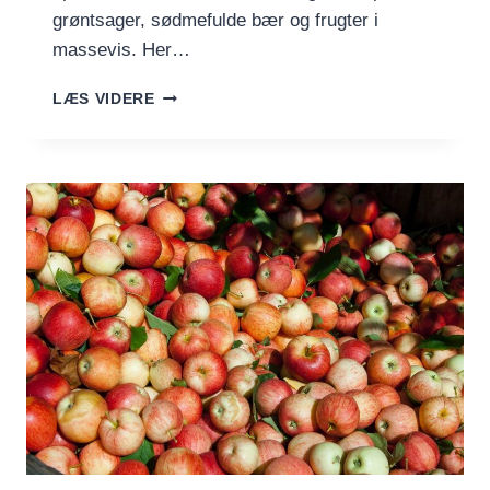
grøntsager, sødmefulde bær og frugter i
massevis. Her…
SOMMERENS
LÆS VIDERE
LÆKKERIER
–
SÆSONENS
FRUGT
OG
GRØNT
I
JUNI
OG
JULI