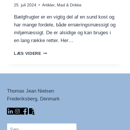
25. juli 2024
Artikler
,
Mad & Drikke
Bælgfrugter er en vigtig del af en sund kost og
har mange fordele, både ernæringsmæssigt og
miljømæssigt. De er alsidige og kan bruges i
en lang række retter. Her…
BÆLGFRUGTER:
LÆS VIDERE
EN
GUIDE
TIL
GOD
ERNÆRING,
KLIMAVENLIGHED
Thomas Jean Nielsen
OG
Frederiksberg, Denmark
LÆKKER
MADLAVNING
Søg