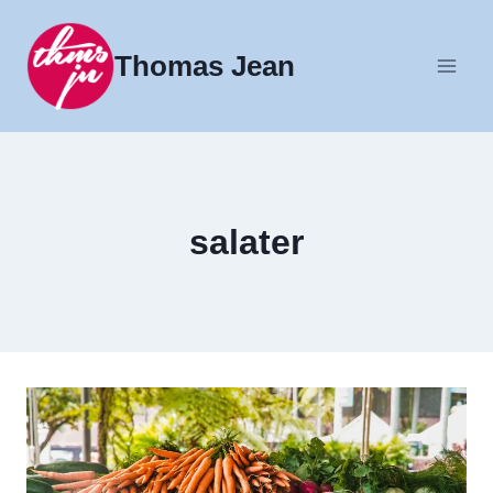
Fortsæt
til
Thomas Jean
indhold
salater