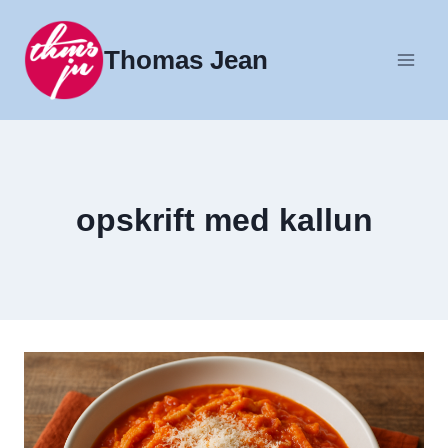
Fortsæt
til
Thomas Jean
indhold
opskrift med kallun