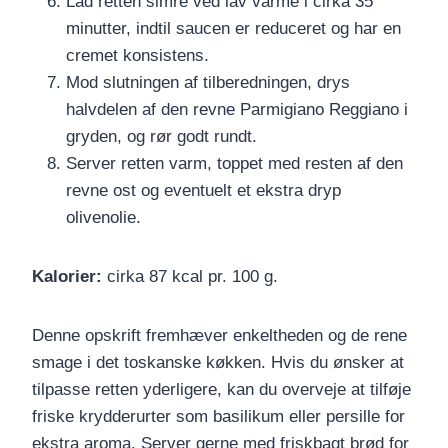
Lad retten simre ved lav varme i cirka 35
minutter, indtil saucen er reduceret og har en
cremet konsistens.
Mod slutningen af tilberedningen, drys
halvdelen af den revne Parmigiano Reggiano i
gryden, og rør godt rundt.
Server retten varm, toppet med resten af den
revne ost og eventuelt et ekstra dryp
olivenolie.
Kalorier:
cirka 87 kcal pr. 100 g.
Denne opskrift fremhæver enkeltheden og de rene
smage i det toskanske køkken. Hvis du ønsker at
tilpasse retten yderligere, kan du overveje at tilføje
friske krydderurter som basilikum eller persille for
ekstra aroma. Server gerne med friskbagt brød for