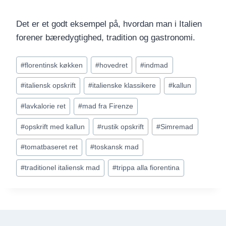
Det er et godt eksempel på, hvordan man i Italien
forener bæredygtighed, tradition og gastronomi.
Indlæg-
#
florentinsk køkken
#
hovedret
#
indmad
tags:
#
italiensk opskrift
#
italienske klassikere
#
kallun
#
lavkalorie ret
#
mad fra Firenze
#
opskrift med kallun
#
rustik opskrift
#
Simremad
#
tomatbaseret ret
#
toskansk mad
#
traditionel italiensk mad
#
trippa alla fiorentina