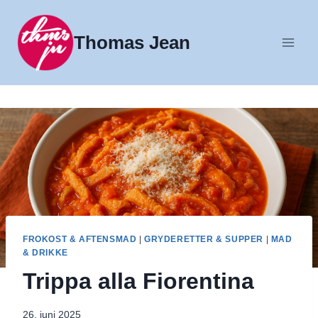
Fortsæt
til
Thomas Jean
indhold
FROKOST & AFTENSMAD
|
GRYDERETTER & SUPPER
|
MAD
& DRIKKE
Trippa alla Fiorentina
26. juni 2025