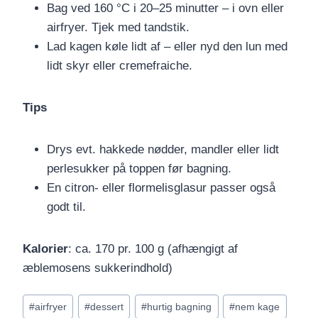
Bag ved 160 °C i 20–25 minutter – i ovn eller
airfryer. Tjek med tandstik.
Lad kagen køle lidt af – eller nyd den lun med
lidt skyr eller cremefraiche.
Tips
Drys evt. hakkede nødder, mandler eller lidt
perlesukker på toppen før bagning.
En citron- eller flormelisglasur passer også
godt til.
Kalorier
: ca. 170 pr. 100 g (afhængigt af
æblemosens sukkerindhold)
Indlæg-
#
airfryer
#
dessert
#
hurtig bagning
#
nem kage
tags: