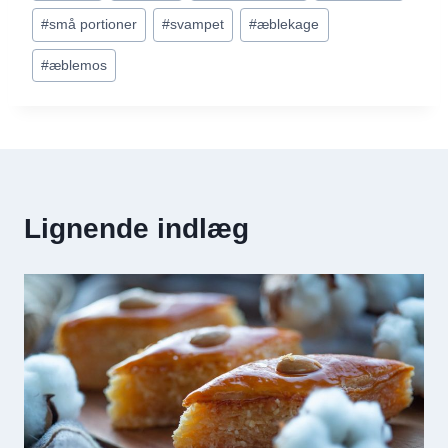
#
små portioner
#
svampet
#
æblekage
#
æblemos
Lignende indlæg