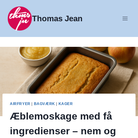
Fortsæt
til
Thomas Jean
indhold
AIRFRYER
|
BAGVÆRK
|
KAGER
Æblemoskage med få
ingredienser – nem og