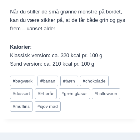
Når du stiller de små grønne monstre på bordet,
kan du være sikker på, at de får både grin og gys
frem – uanset alder.
Kalorier:
Klassisk version: ca. 320 kcal pr. 100 g
Sund version: ca. 210 kcal pr. 100 g
Indlæg-
#
bagværk
#
banan
#
børn
#
chokolade
tags:
#
dessert
#
Efterår
#
grøn glasur
#
halloween
#
muffins
#
sjov mad