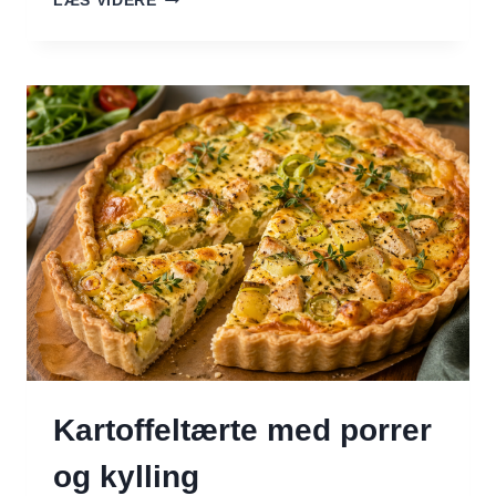
LÆS VIDERE
DEN-
TRÆKKE-
SALAT
Kartoffeltærte med porrer
og kylling