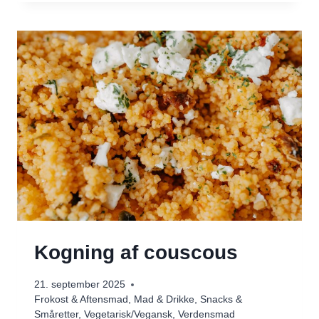
I
OVNEN
Kogning af couscous
21. september 2025
Frokost & Aftensmad
,
Mad & Drikke
,
Snacks &
Småretter
,
Vegetarisk/Vegansk
,
Verdensmad