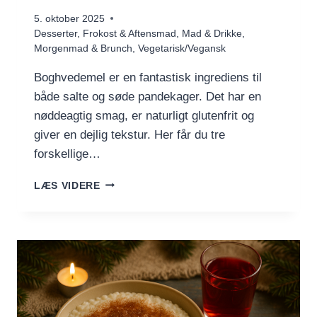
5. oktober 2025
Desserter
,
Frokost & Aftensmad
,
Mad & Drikke
,
Morgenmad & Brunch
,
Vegetarisk/Vegansk
Boghvedemel er en fantastisk ingrediens til
både salte og søde pandekager. Det har en
nøddeagtig smag, er naturligt glutenfrit og
giver en dejlig tekstur. Her får du tre
forskellige…
BOGHVEDEPANDEKAGER
LÆS VIDERE
–
3
LÆKRE
VARIANTER