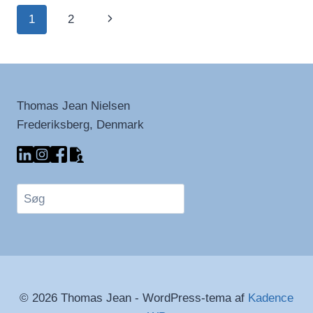
AF
Side
Næste
1
2
MERE
navigation
side
Thomas Jean Nielsen
Frederiksberg, Denmark
Søg
© 2026 Thomas Jean - WordPress-tema af
Kadence