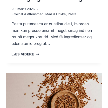
20. marts 2026
Frokost & Aftensmad
,
Mad & Drikke
,
Pasta
Pasta puttanesca er et stilstudie i, hvordan
man kan presse enormt meget smag ind i en
ret på meget kort tid. Med få ingredienser og
uden større brug af…
PASTA
LÆS VIDERE
PUTTANESCA
–
NEM,
HURTIG
OG
FULD
AF
SMAG