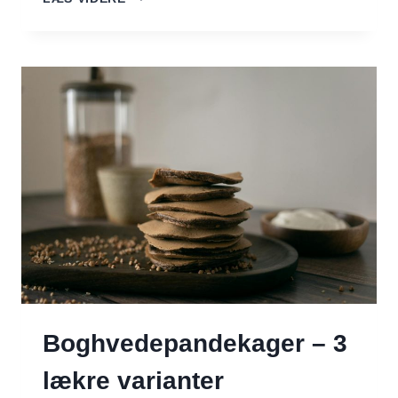
BRUGER
DU
RISTEDE
BOGHVEDEKERNER
(KASHA)
Boghvedepandekager – 3
lækre varianter