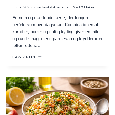
5. maj 2026
Frokost & Aftensmad
,
Mad & Drikke
En nem og mættende tærte, der fungerer
perfekt som hverdagsmad. Kombinationen af
kartofler, porrer og saftig kylling giver en mild
og rund smag, mens parmesan og krydderurter
løfter retten….
KARTOFFELTÆRTE
LÆS VIDERE
MED
PORRER
OG
KYLLING