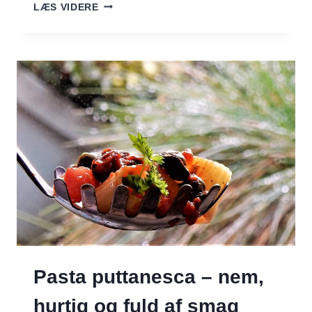
LUN
LÆS VIDERE
BULGURSALAT
MED
KÅL,
ÆBLE
OG
CITRON
Pasta puttanesca – nem,
hurtig og fuld af smag