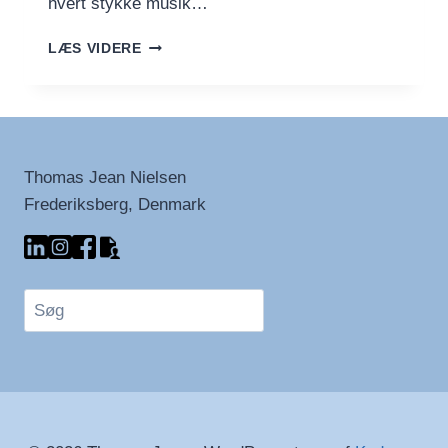
hvert stykke musik…
FASCINERENDE
LÆS VIDERE
FAKTA
OM
MOZART
+
EN
PLAYLISTE
Thomas Jean Nielsen
Frederiksberg, Denmark
Søg