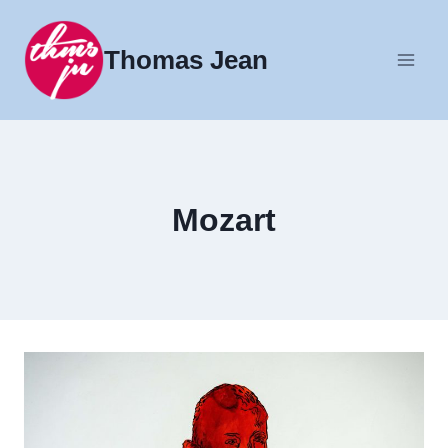
Fortsæt
til
Thomas Jean
indhold
Mozart