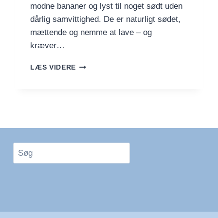
modne bananer og lyst til noget sødt uden
dårlig samvittighed. De er naturligt sødet,
mættende og nemme at lave – og
kræver…
HAVRE-
LÆS VIDERE
BANAN
COOKIES
–
SUNDE
SMÅKAGER
UDEN
SUKKER
Søg