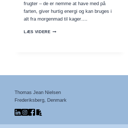
frugter – de er nemme at have med på
farten, giver hurtig energi og kan bruges i
alt fra morgenmad til kager….
ER
LÆS VIDERE
BANANER
SUNDE?
FORDELE
OG
ULEMPER
VED
BANANER
I
KOSTEN
Thomas Jean Nielsen
Frederiksberg, Denmark