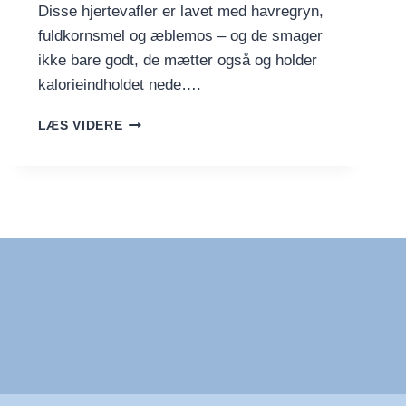
Disse hjertevafler er lavet med havregryn,
fuldkornsmel og æblemos – og de smager
ikke bare godt, de mætter også og holder
kalorieindholdet nede….
HJERTEVAFLER
LÆS VIDERE
MED
FULDKORN
OG
ÆBLEMOS