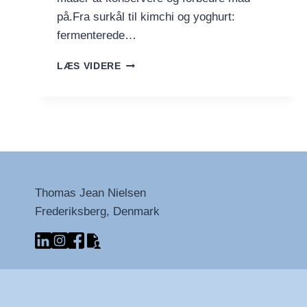
på.Fra surkål til kimchi og yoghurt:
fermenterede…
10
LÆS VIDERE
HURTIGE
FAKTA
OM
FERMENTERING
Thomas Jean Nielsen
Frederiksberg, Denmark