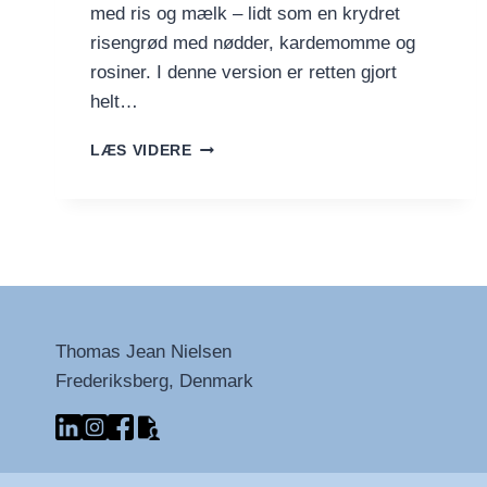
med ris og mælk – lidt som en krydret
risengrød med nødder, kardemomme og
rosiner. I denne version er retten gjort
helt…
VEGANSK
LÆS VIDERE
KHEER
(INDISK
RISDESSERT
UDEN
MÆLK)
Thomas Jean Nielsen
Frederiksberg, Denmark