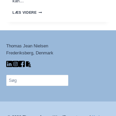
kan…
GØR
LÆS VIDERE
DIN
KAFFE
SUNDERE
MED
ET
DRYS
Thomas Jean Nielsen
KRYDDERI
Frederiksberg, Denmark
Søg