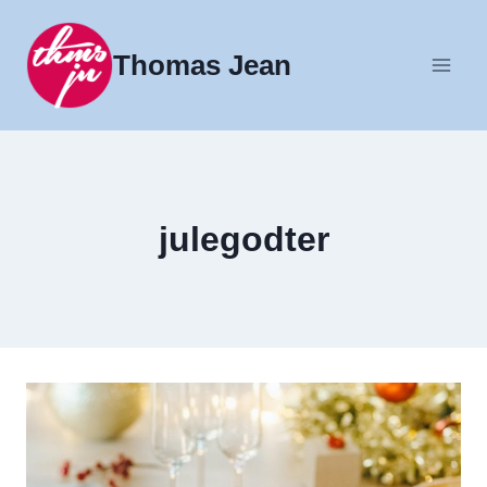
Fortsæt
til
Thomas Jean
indhold
julegodter