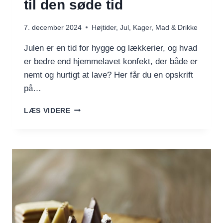
til den søde tid
7. december 2024
Højtider
,
Jul
,
Kager
,
Mad & Drikke
Julen er en tid for hygge og lækkerier, og hvad
er bedre end hjemmelavet konfekt, der både er
nemt og hurtigt at lave? Her får du en opskrift
på…
JULEKUGLER
LÆS VIDERE
–
NEM
KONFEKT
TIL
DEN
SØDE
TID