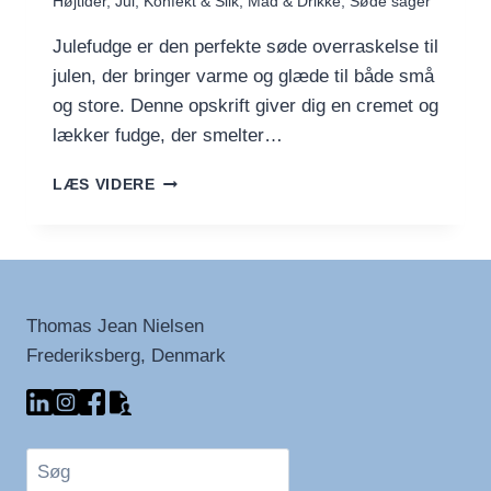
Højtider
,
Jul
,
Konfekt & Slik
,
Mad & Drikke
,
Søde sager
Julefudge er den perfekte søde overraskelse til
julen, der bringer varme og glæde til både små
og store. Denne opskrift giver dig en cremet og
lækker fudge, der smelter…
JULE-
LÆS VIDERE
FUDGE
Thomas Jean Nielsen
Frederiksberg, Denmark
Søg