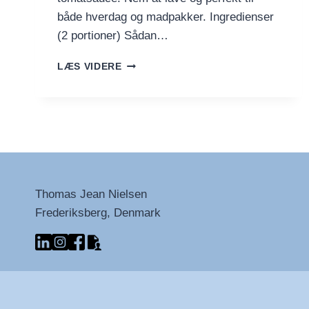
både hverdag og madpakker. Ingredienser
(2 portioner) Sådan…
KYLLING
LÆS VIDERE
I
TOMATSAUCE
MED
LØG
OG
PEBERFRUGT
Thomas Jean Nielsen
Frederiksberg, Denmark